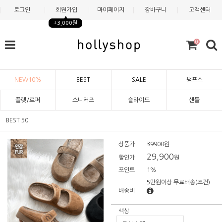
로그인
회원가입
마이페이지
장바구니
고객센터
+3,000원
0
NEW10%
BEST
SALE
펌프스
플랫/로퍼
스니커즈
슬라이드
샌들
BEST 50
상품가
39900원
29,900
할인가
원
포인트
1%
5만원이상 무료배송
(조건)
배송비
색상