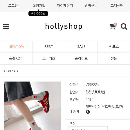
로그인
회원가입
마이페이지
장바구니
고객센터
+3,000원
0
NEW10%
BEST
SALE
펌프스
플랫/로퍼
스니커즈
슬라이드
샌들
Sneakers
상품가
79900원
59,900
할인가
원
포인트
1%
5만원이상 무료배송
(조건)
배송비
색상