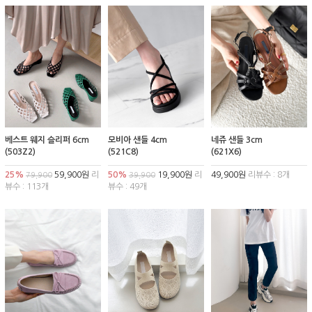
베스트 웨지 슬리퍼 6cm
모비아 샌들 4cm
네쥬 샌들 3cm
(503Z2)
(521C8)
(621X6)
25%
59,900원
리
50%
19,900원
리
49,900원
리뷰수 : 8개
79,900
39,900
뷰수 : 113개
뷰수 : 49개