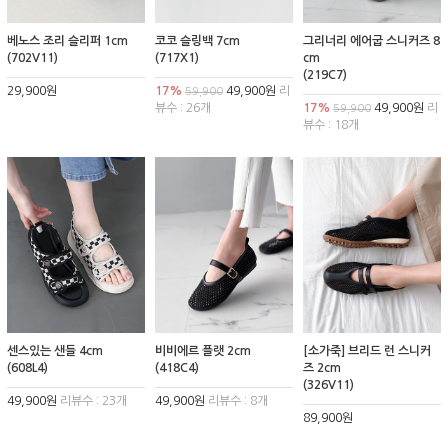
베노스 조리 슬리퍼 1cm
코코 슬링백 7cm
그리너리 에어굽 스니커즈 8
(702V11)
(717X1)
cm
(219C7)
29,900원
17%
49,900원
리
59,900
뷰수 : 26개
17%
49,900원
리
59,900
뷰수 : 18개
센스있는 샌들 4cm
비비에르 플랫 2cm
[소가죽] 브리드 런 스니커
(608L4)
(418C4)
즈 2cm
(326V11)
49,900원
리뷰수 : 23개
49,900원
리뷰수 : 8개
89,900원