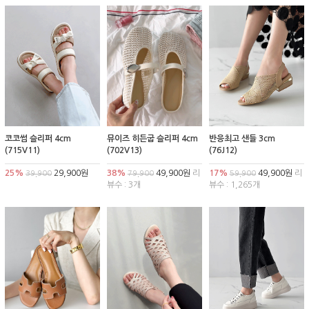
코코썸 슬리퍼 4cm
뮤이즈 히든굽 슬리퍼 4cm
반응최고 샌들 3cm
(715V11)
(702V13)
(76J12)
25%
29,900원
38%
49,900원
리
17%
49,900원
리
39,900
79,900
59,900
뷰수 : 3개
뷰수 : 1,265개