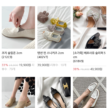
코지 슬립온 2cm
텐션 런 스니커즈 2cm
[소가죽] 베르사유 슬리퍼 5
(212C9)
(402V7)
cm
(618V9)
33%
19,900원
리
39,900원
리뷰수 : 10개
29,900
뷰수 : 79개
38%
49,900원
79,900