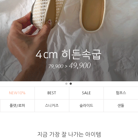
NEW10%
BEST
SALE
펌프스
플랫/로퍼
스니커즈
슬라이드
샌들
지금 가장 잘 나가는 아이템