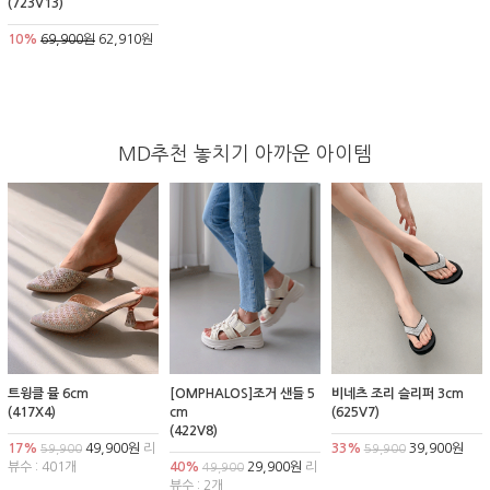
(723V13)
10%
69,900원
62,910원
MD추천 놓치기 아까운 아이템
트윙클 뮬 6cm
[OMPHALOS]조거 샌들 5
비네츠 조리 슬리퍼 3cm
(417X4)
cm
(625V7)
(422V8)
17%
49,900원
리
33%
39,900원
59,900
59,900
뷰수 : 401개
40%
29,900원
리
49,900
뷰수 : 2개