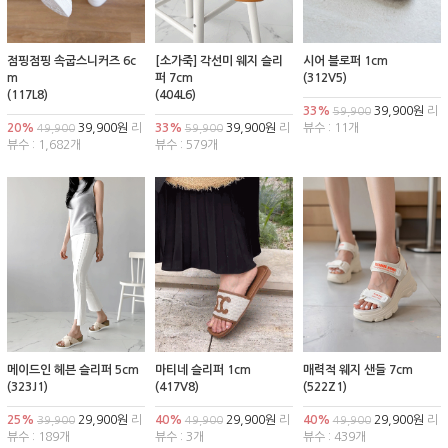
점핑점핑 속굽스니커즈 6c
[소가죽] 각선미 웨지 슬리
시어 블로퍼 1cm
m
퍼 7cm
(312V5)
(117L8)
(404L6)
33%
39,900원
리
59,900
20%
39,900원
리
33%
39,900원
리
뷰수 : 11개
49,900
59,900
뷰수 : 1,682개
뷰수 : 579개
메이드인 헤븐 슬리퍼 5cm
마티네 슬리퍼 1cm
매력적 웨지 샌들 7cm
(323J1)
(417V8)
(522Z1)
25%
29,900원
리
40%
29,900원
리
40%
29,900원
리
39,900
49,900
49,900
뷰수 : 189개
뷰수 : 3개
뷰수 : 439개