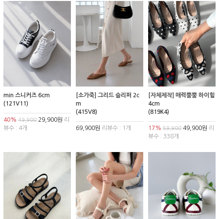
min 스니커즈 6cm
[소가죽] 그리드 슬리퍼 2c
[자체제작] 매력뿜뿜 하이힐
(121V11)
m
4cm
(415V8)
(819K4)
40%
29,900원
리
49,900
뷰수 : 4개
69,900원
리뷰수 : 1개
17%
49,900원
리
59,900
뷰수 : 338개