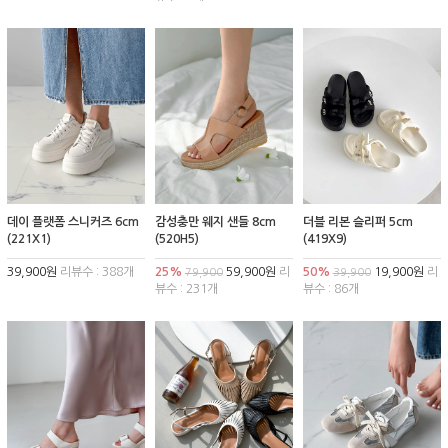
데이 플랫폼 스니커즈 6cm
감성충만 웨지 샌들 8cm
더블 리본 슬리퍼 5cm
(221X1)
(520H5)
(419X9)
39,900원
리뷰수 : 388개
25%
59,900원
리
50%
19,900원
리
79,900
39,900
뷰수 : 231개
뷰수 : 86개