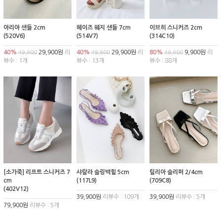
아리아 샌들 2cm
헤이즈 웨지 샌들 7cm
이브히 스니커즈 2cm
(520V6)
(514V7)
(314C10)
40%
29,900원
리
40%
29,900원
리
80%
9,900원
리
49,900
49,900
49,900
뷰수 : 1개
뷰수 : 13개
뷰수 : 88개
[소가죽] 리프트 스니커즈 7
샤랄라 슬링백힐 5cm
릴리아 슬리퍼 2/4cm
cm
(117L9)
(709C8)
(402V12)
39,900원
리뷰수 : 109개
39,900원
리뷰수 : 5개
79,900원
리뷰수 : 5개