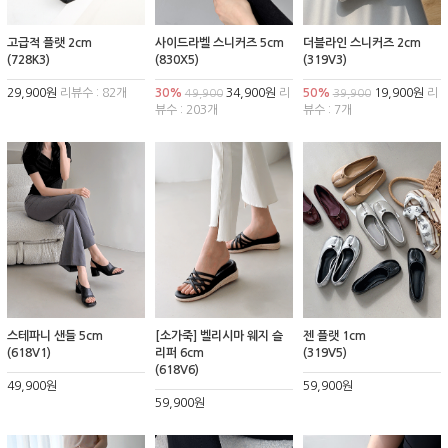
고급적 플랫 2cm
사이드라벨 스니커즈 5cm
더블라인 스니커즈 2cm
(728K3)
(830X5)
(319V3)
29,900원
리뷰수 : 82개
30%
34,900원
리
50%
19,900원
리
49,900
39,900
뷰수 : 203개
뷰수 : 7개
스테파니 샌들 5cm
[소가죽] 벨리시마 웨지 슬
젠 플랫 1cm
(618V1)
리퍼 6cm
(319V5)
(618V6)
49,900원
59,900원
59,900원