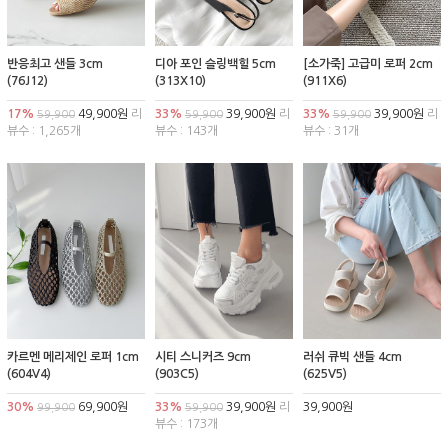
반응최고 샌들 3cm
디아 포인 슬링백힐 5cm
[소가죽] 고급미 로퍼 2cm
(76J12)
(313X10)
(911X6)
17%
49,900원
리
33%
39,900원
리
33%
39,900원
리
59,900
59,900
59,900
뷰수 : 1,265개
뷰수 : 143개
뷰수 : 31개
카르멘 메리제인 로퍼 1cm
시티 스니커즈 9cm
러쉬 큐빅 샌들 4cm
(604V4)
(903C5)
(625V5)
30%
69,900원
33%
39,900원
리
39,900원
99,900
59,900
뷰수 : 173개