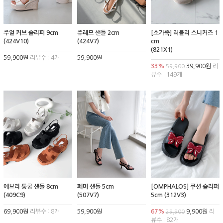
주얼 커브 슬리퍼 9cm
쥬레므 샌들 2cm
[소가죽] 러블리 스니커즈 1
(424V10)
(424V7)
cm
(821X1)
59,900원
리뷰수 : 4개
59,900원
33%
39,900원
리
59,900
뷰수 : 149개
에브리 통굽 샌들 8cm
페미 샌들 5cm
[OMPHALOS] 쿠션 슬리퍼
(409C9)
(507V7)
5cm (312V3)
69,900원
리뷰수 : 8개
59,900원
67%
9,900원
리
29,900
뷰수 : 82개