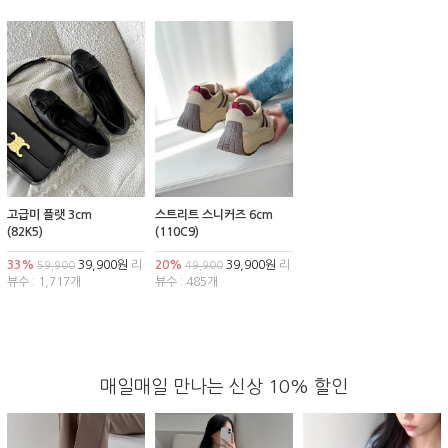
고급미 플랫 3cm
스트리트 스니커즈 6cm
(82K5)
(110C9)
33%
39,900원
리
20%
39,900원
리
59,900
49,900
뷰수 : 1,717개
뷰수 : 485개
매일매일 만나는 신상 10% 할인