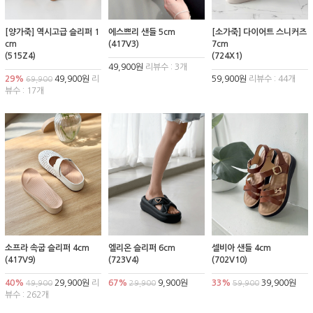
[양가죽] 역시고급 슬리퍼 1
에스쁘리 샌들 5cm
[소가죽] 다이어트 스니커즈
cm
(417V3)
7cm
(515Z4)
(724X1)
49,900원
리뷰수 : 3개
29%
49,900원
리
59,900원
리뷰수 : 44개
69,900
뷰수 : 17개
소프라 속굽 슬리퍼 4cm
엘리온 슬리퍼 6cm
셀비아 샌들 4cm
(417V9)
(723V4)
(702V10)
40%
29,900원
리
67%
9,900원
33%
39,900원
49,900
29,900
59,900
뷰수 : 262개