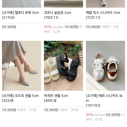
[소가죽] 멜로디 로퍼 3cm
코르니 슬립온 2cm
메탈 믹스 스니커즈 7cm
(211V2)
(702C11)
(723C11)
69,900원
33%
19,900원
리
59,900원
리뷰수 : 5개
29,900
뷰수 : 22개
[소가죽] 오드리 샌들 5cm
빅히트 샌들 5cm
[소가죽] 에르 스니커즈 4c
(323J9)
(430C4)
m
(1011X2)
59,900원
리뷰수 : 55개
39,900원
리뷰수 : 38개
30%
69,900원
리
99,900
뷰수 : 87개