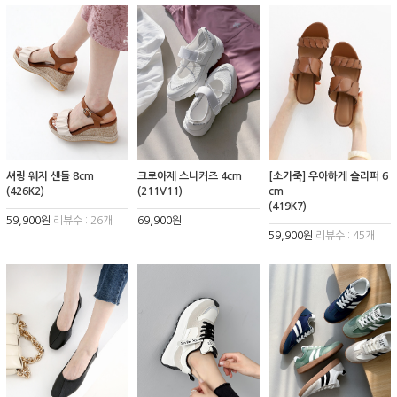
셔링 웨지 샌들 8cm
크로아제 스니커즈 4cm
[소가죽] 우아하게 슬리퍼 6
(426K2)
(211V11)
cm
(419K7)
59,900원
리뷰수 : 26개
69,900원
59,900원
리뷰수 : 45개