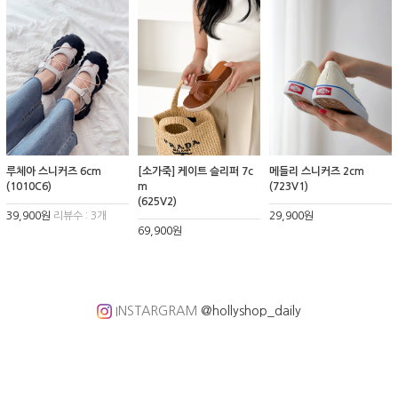
루체아 스니커즈 6cm
[소가죽] 케이트 슬리퍼 7c
메들리 스니커즈 2cm
(1010C6)
m
(723V1)
(625V2)
39,900원
리뷰수 : 3개
29,900원
69,900원
INSTARGRAM
@hollyshop_daily