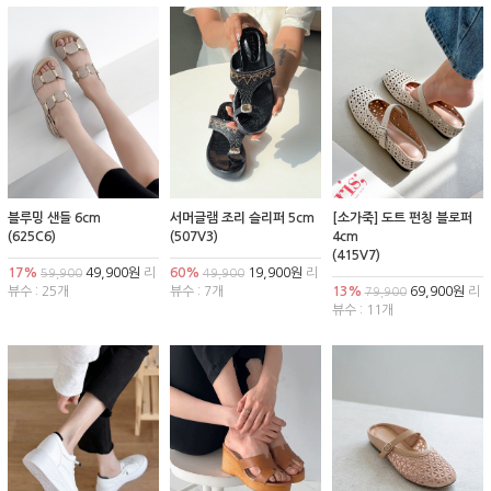
블루밍 샌들 6cm
서머글램 조리 슬리퍼 5cm
[소가죽] 도트 펀칭 블로퍼
(625C6)
(507V3)
4cm
(415V7)
17%
49,900원
리
60%
19,900원
리
59,900
49,900
뷰수 : 25개
뷰수 : 7개
13%
69,900원
리
79,900
뷰수 : 11개