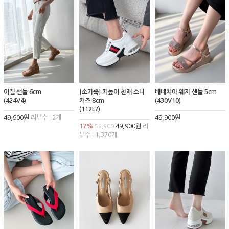
이벨 샌들 6cm
[소가죽] 키높이 천재 스니
베네치아 웨지 샌들 5cm
(424V4)
커즈 8cm
(430V10)
(112L7)
49,900원
리뷰수 : 2개
49,900원
17%
49,900원
리
59,900
뷰수 : 1,370개