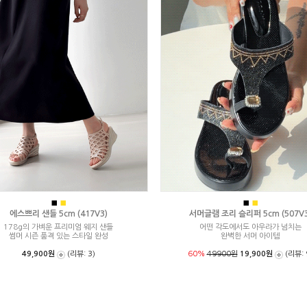
■
■
■
■
에스쁘리 샌들 5cm (417V3)
서머글램 조리 슬리퍼 5cm (507V3
178g의 가벼운 프리미엄 웨지 샌들
어떤 각도에서도 아우라가 넘치는
썸머 시즌 품격 있는 스타일 완성
완벽한 서머 아이템
49,900원
(리뷰: 3)
60%
49900원
19,900원
(리뷰: 