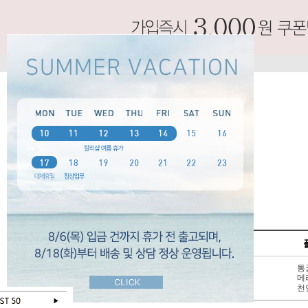
SPECIAL
펌프스
신상 10%
3 - 6cm
통
BEST 50
7cm 이상
메
SALE
천연가죽
천
오늘 하루 보지않기
닫기