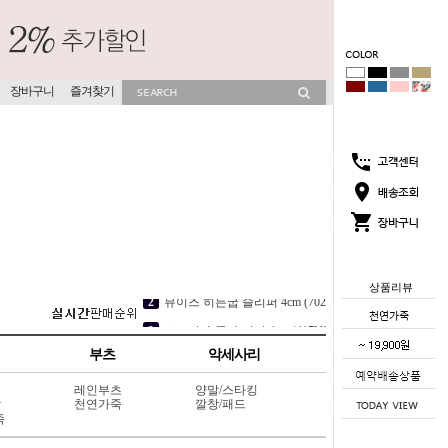
장바구니
즐겨찾기
상품리뷰
5
코지 슬립온 2cm (212C9)
1
코코썸 슬리퍼 4cm (715V11)
부츠
악세사리
2
뮤이즈 히든굽 슬리퍼 4cm (702V13)
레인부츠
양말/스타킹
3
소프라 속굽 슬리퍼 4cm (417V9)
상
천연가죽
깔창/패드
죽
4
점핑점핑 속굽스니커즈 6cm (117L8)