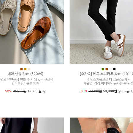
■
■
■
■
■
■
■
네아 샌들 2cm (520V9)
[소가죽] 에르 스니커즈 4cm (1011X
볍고 유연해서 편할 수 밖에 없는 구조감
리얼소가죽으로 더 고급스럽게~
안티슬립아웃솔 탑재
캐쥬얼, 정장 어디에도 근사한 룩 완
60%
49900원
19,900원
30%
99900원
69,900원
(리뷰: 8