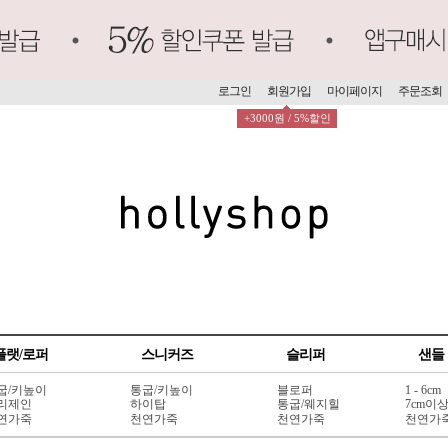
로그인
회원가입
마이페이지
주문조회
+3000원 / 5%할인
플랫/로퍼
스니커즈
슬리퍼
샌들
굽/키높이
통굽/키높이
블로퍼
1 - 6cm
리제인
하이탑
통굽/웨지힐
7cm이
연가죽
천연가죽
천연가죽
천연가