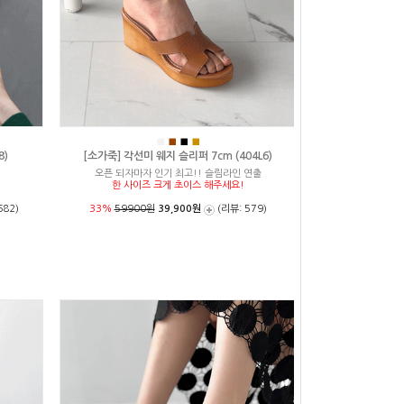
■
■
■
■
8)
[소가죽] 각선미 웨지 슬리퍼 7cm (404L6)
오픈 되자마자 인기 최고!! 슬림라인 연출
한 사이즈 크게 초이스 해주세요!
682)
33%
59900원
39,900원
(리뷰: 579)