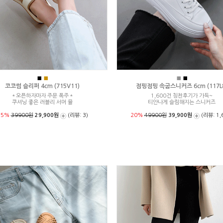
■
■
■
■
코코썸 슬리퍼 4cm (715V11)
점핑점핑 속굽스니커즈 6cm (117L
＊오픈하자마자 주문 폭주＊
1,600건 칭찬후기가 가득~
쿠셔닝 좋은 러블리 서머 뮬
티안나게 슬림해지는 스니커즈
25%
39900원
29,900원
(리뷰: 3)
20%
49900원
39,900원
(리뷰: 1,