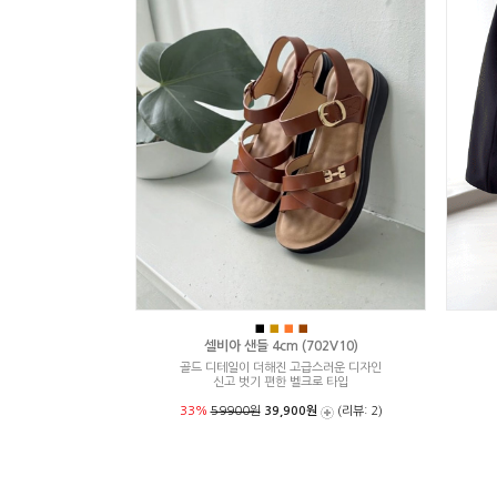
■
■
■
■
셀비아 샌들 4cm (702V10)
골드 디테일이 더해진 고급스러운 디자인
신고 벗기 편한 벨크로 타입
33%
59900원
39,900원
(리뷰: 2)