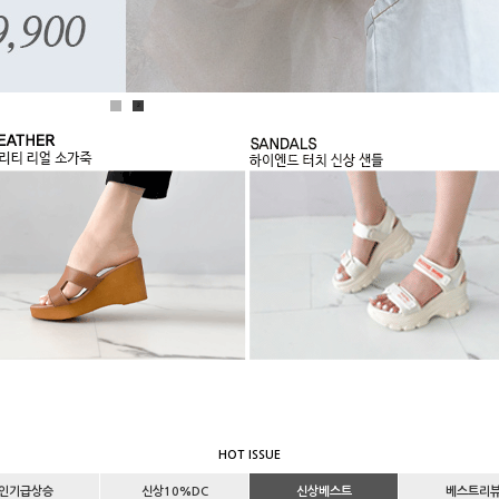
1
2
HOT ISSUE
인기급상승
신상10%DC
신상베스트
베스트리