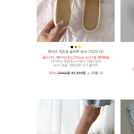
■
■
■
뮤이즈 히든굽 슬리퍼 4cm (702V13)
골드245, 베이지230,235size 8/21일 예약배송
다가오는 계절에 누구보다 사랑스럽게
4cm 속굽, 데일리로 신기 좋아요
38%
79900원
49,900원
(리뷰: 5)