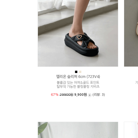
■
■
엘리온 슬리퍼 6cm (723V4)
볼륨감 있는 어퍼&골드 포인트
가
탈부착 가능한 블링블링 지비츠
67%
29900원
9,900원
(리뷰: 3)