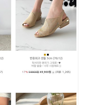
■
■
2)
반응최고 샌들 3cm (76J12)
럭셔리한 분위기 그대로~♥
성
바람 솔솔~ 너무 시원해요:))
7)
17%
59900원
49,900원
(리뷰: 1,265)