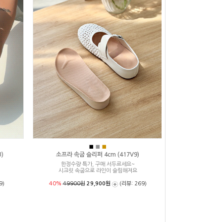
■
■
■
)
소프라 속굽 슬리퍼 4cm (417V9)
한정수량 특가, 구매 서두르세요~
시크릿 속굽으로 라인이 슬림해져요
9)
40%
49900원
29,900원
(리뷰: 269)