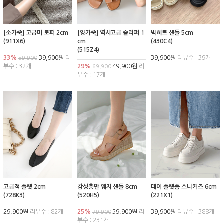
[소가죽] 고급미 로퍼 2cm
[양가죽] 역시고급 슬리퍼 1
빅히트 샌들 5cm
(911X6)
cm
(430C4)
(515Z4)
33%
39,900원
리
39,900원
리뷰수 : 39개
59,900
뷰수 : 32개
29%
49,900원
리
69,900
뷰수 : 17개
고급적 플랫 2cm
감성충만 웨지 샌들 8cm
데이 플랫폼 스니커즈 6cm
(728K3)
(520H5)
(221X1)
29,900원
리뷰수 : 82개
25%
59,900원
리
39,900원
리뷰수 : 388개
79,900
뷰수 : 231개