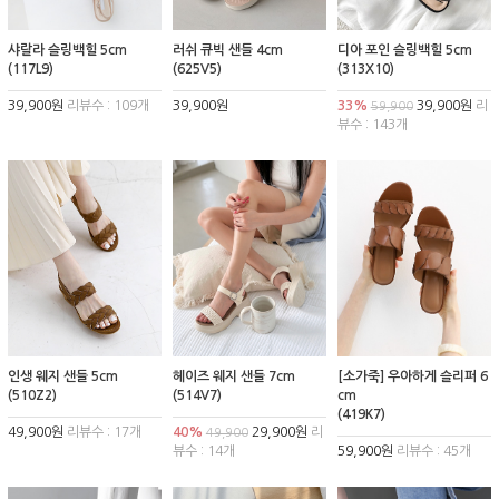
샤랄라 슬링백힐 5cm
러쉬 큐빅 샌들 4cm
디아 포인 슬링백힐 5cm
(117L9)
(625V5)
(313X10)
39,900원
리뷰수 : 109개
39,900원
33%
39,900원
리
59,900
뷰수 : 143개
인생 웨지 샌들 5cm
헤이즈 웨지 샌들 7cm
[소가죽] 우아하게 슬리퍼 6
(510Z2)
(514V7)
cm
(419K7)
49,900원
리뷰수 : 17개
40%
29,900원
리
49,900
뷰수 : 14개
59,900원
리뷰수 : 45개