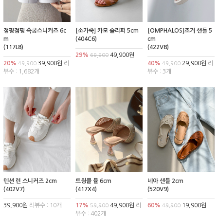
점핑점핑 속굽스니커즈 6c
[소가죽] 카모 슬리퍼 5cm
[OMPHALOS]조거 샌들 5
m
(404C6)
cm
(117L8)
(422V8)
29%
49,900원
69,900
20%
39,900원
리
40%
29,900원
리
49,900
49,900
뷰수 : 1,682개
뷰수 : 3개
텐션 런 스니커즈 2cm
트윙클 뮬 6cm
네아 샌들 2cm
(402V7)
(417X4)
(520V9)
39,900원
리뷰수 : 10개
17%
49,900원
리
60%
19,900원
59,900
49,900
뷰수 : 402개