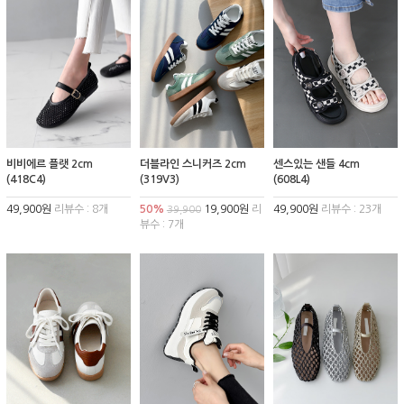
비비에르 플랫 2cm
더블라인 스니커즈 2cm
센스있는 샌들 4cm
(418C4)
(319V3)
(608L4)
49,900원
리뷰수 : 8개
50%
19,900원
리
49,900원
리뷰수 : 23개
39,900
뷰수 : 7개