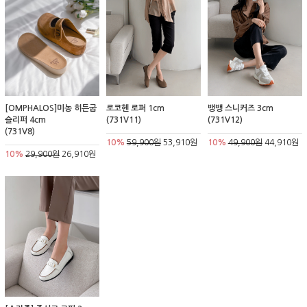
[OMPHALOS]미농 히든굽
로코헨 로퍼 1cm
뱅뱅 스니커즈 3cm
슬리퍼 4cm
(731V11)
(731V12)
(731V8)
10%
59,900원
53,910원
10%
49,900원
44,910원
10%
29,900원
26,910원