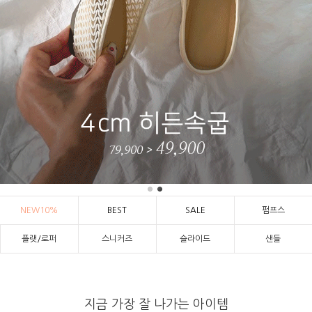
NEW10%
BEST
SALE
펌프스
플랫/로퍼
스니커즈
슬라이드
샌들
지금 가장 잘 나가는 아이템