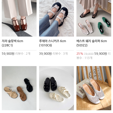
지라 슬링백 6cm
루체아 스니커즈 6cm
베스트 웨지 슬리퍼 6cm
(228C1)
(1010C6)
(503Z2)
59,900원
리뷰수 : 2개
39,900원
리뷰수 : 3개
25%
59,900원
리
79,900
뷰수 : 113개