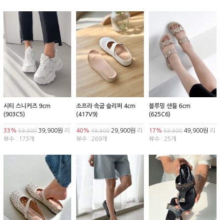
시티 스니커즈 9cm
소프라 속굽 슬리퍼 4cm
블루밍 샌들 6cm
(903C5)
(417V9)
(625C6)
33%
39,900원
리
40%
29,900원
리
17%
49,900원
리
59,900
49,900
59,900
뷰수 : 173개
뷰수 : 269개
뷰수 : 25개