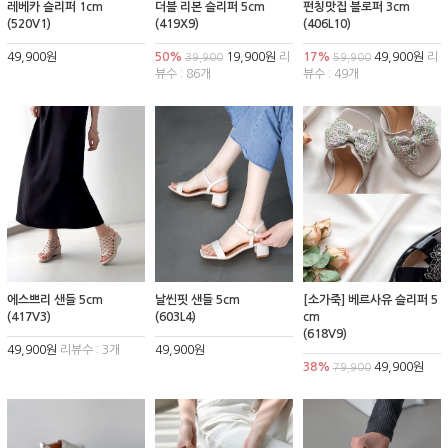
레베카 슬리퍼 1cm
더블 리본 슬리퍼 5cm
펀칭맛집 블로퍼 3cm
(520V1)
(419X9)
(406L10)
49,900원
50%
19,900원
리
17%
49,900원
리
39,900
59,900
뷰수 : 86개
뷰수 : 49개
에스쁘리 샌들 5cm
날씬핏 샌들 5cm
[소가죽] 베르사유 슬리퍼 5
(417V3)
(603L4)
cm
(618V9)
49,900원
리뷰수 : 3개
49,900원
38%
49,900원
79,900