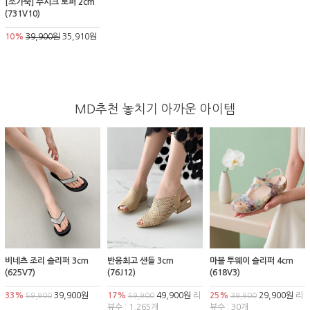
[소가죽] 주시크 로퍼 2cm
(731V10)
10%
39,900원
35,910원
MD추천 놓치기 아까운 아이템
비네츠 조리 슬리퍼 3cm
반응최고 샌들 3cm
마블 투웨이 슬리퍼 4cm
(625V7)
(76J12)
(618V3)
33%
39,900원
17%
49,900원
리
25%
29,900원
리
59,900
59,900
39,900
뷰수 : 1,265개
뷰수 : 30개