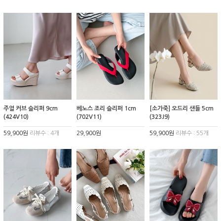
주얼 커브 슬리퍼 9cm
베노스 조리 슬리퍼 1cm
[소가죽] 오드리 샌들 5cm
(424V10)
(702V11)
(323J9)
59,900원
리뷰수 : 4개
29,900원
59,900원
리뷰수 : 55개