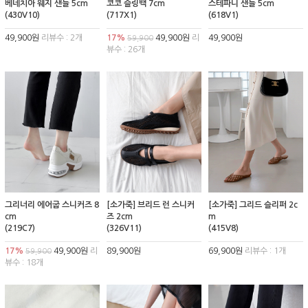
베네치아 웨지 샌들 5cm
코코 슬링백 7cm
스테파니 샌들 5cm
(430V10)
(717X1)
(618V1)
49,900원
리뷰수 : 2개
17%
49,900원
리
49,900원
59,900
뷰수 : 26개
그리너리 에어굽 스니커즈 8
[소가죽] 브리드 런 스니커
[소가죽] 그리드 슬리퍼 2c
cm
즈 2cm
m
(219C7)
(326V11)
(415V8)
17%
49,900원
리
89,900원
69,900원
리뷰수 : 1개
59,900
뷰수 : 18개