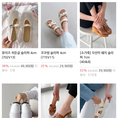
뮤이즈 히든굽 슬리퍼 4cm
코코썸 슬리퍼 4cm
[소가죽] 각선미 웨지 슬리
(702V13)
(715V11)
퍼 7cm
(404L6)
38%
49,900원
리
25%
29,900원
79,900
39,900
뷰수 : 5개
33%
39,900원
리
59,900
뷰수 : 579개