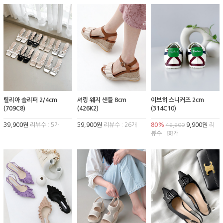
릴리아 슬리퍼 2/4cm
셔링 웨지 샌들 8cm
이브히 스니커즈 2cm
(709C8)
(426K2)
(314C10)
39,900원
리뷰수 : 5개
59,900원
리뷰수 : 26개
80%
9,900원
리
49,900
뷰수 : 88개