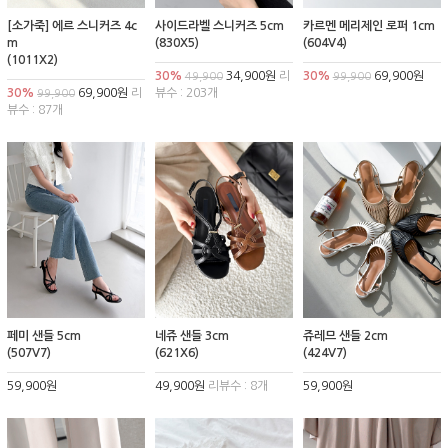
[소가죽] 에르 스니커즈 4c
사이드라벨 스니커즈 5cm
카르멘 메리제인 로퍼 1cm
m
(830X5)
(604V4)
(1011X2)
30%
34,900원
리
30%
69,900원
49,900
99,900
30%
69,900원
리
뷰수 : 203개
99,900
뷰수 : 87개
페미 샌들 5cm
네쥬 샌들 3cm
쥬레므 샌들 2cm
(507V7)
(621X6)
(424V7)
59,900원
49,900원
리뷰수 : 8개
59,900원