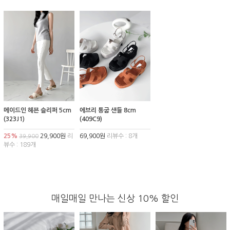
메이드인 헤븐 슬리퍼 5cm
에브리 통굽 샌들 8cm
(323J1)
(409C9)
25%
29,900원
리
69,900원
리뷰수 : 8개
39,900
뷰수 : 189개
매일매일 만나는 신상 10% 할인