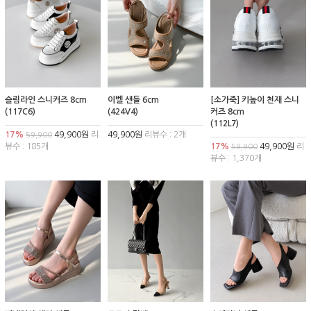
슬림라인 스니커즈 8cm
이벨 샌들 6cm
[소가죽] 키높이 천재 스니
(117C6)
(424V4)
커즈 8cm
(112L7)
17%
49,900원
리
49,900원
리뷰수 : 2개
59,900
뷰수 : 185개
17%
49,900원
리
59,900
뷰수 : 1,370개