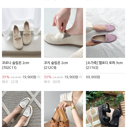
코르니 슬립온 2cm
코지 슬립온 2cm
[소가죽] 멜로디 로퍼 3cm
(702C11)
(212C9)
(211V2)
33%
19,900원
리
33%
19,900원
리
69,900원
29,900
29,900
뷰수 : 22개
뷰수 : 80개