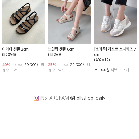
아리아 샌들 2cm
브릴랑 샌들 6cm
[소가죽] 리프트 스니커즈 7
(520V6)
(422V9)
cm
(402V12)
40%
29,900원
리
25%
29,900원
리
49,900
39,900
뷰수 : 1개
뷰수 : 5개
79,900원
리뷰수 : 5개
INSTARGRAM
@hollyshop_daily