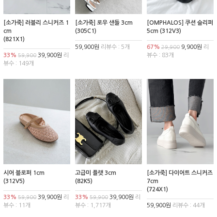
[소가죽] 러블리 스니커즈 1
[소가죽] 로우 샌들 3cm
[OMPHALOS] 쿠션 슬리퍼
cm
(305C1)
5cm (312V3)
(821X1)
59,900원
리뷰수 : 5개
67%
9,900원
리
29,900
33%
39,900원
리
뷰수 : 83개
59,900
뷰수 : 149개
시어 블로퍼 1cm
고급미 플랫 3cm
[소가죽] 다이어트 스니커즈
(312V5)
(82K5)
7cm
(724X1)
33%
39,900원
리
33%
39,900원
리
59,900
59,900
뷰수 : 11개
뷰수 : 1,717개
59,900원
리뷰수 : 44개