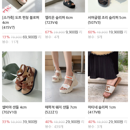
[소가죽] 도트 펀칭 블로퍼
엘리온 슬리퍼 6cm
서머글램 조리 슬리퍼 5cm
4cm
(723V4)
(507V3)
(415V7)
67%
9,900원
리
60%
19,900원
리
29,900
49,900
13%
69,900원
리
뷰수 : 4개
뷰수 : 9개
79,900
뷰수 : 11개
셀비아 샌들 4cm
매력적 웨지 샌들 7cm
마티네 슬리퍼 1cm
(702V10)
(522Z1)
(417V8)
33%
39,900원
40%
29,900원
리
40%
29,900원
리
59,900
49,900
49,900
뷰수 : 439개
뷰수 : 3개