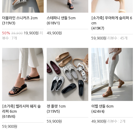
더블라인 스니커즈 2cm
스테파니 샌들 5cm
[소가죽] 우아하게 슬리퍼 6
(319V3)
(618V1)
cm
(419K7)
50%
19,900원
리
49,900원
39,900
뷰수 : 7개
59,900원
리뷰수 : 45개
[소가죽] 벨리시마 웨지 슬
젠 플랫 1cm
이벨 샌들 6cm
리퍼 6cm
(319V5)
(424V4)
(618V6)
59,900원
49,900원
리뷰수 : 2개
59,900원