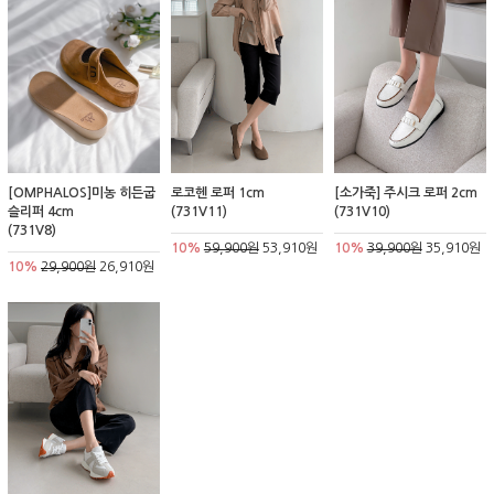
[OMPHALOS]미농 히든굽
로코헨 로퍼 1cm
[소가죽] 주시크 로퍼 2cm
슬리퍼 4cm
(731V11)
(731V10)
(731V8)
10%
59,900원
53,910원
10%
39,900원
35,910원
10%
29,900원
26,910원