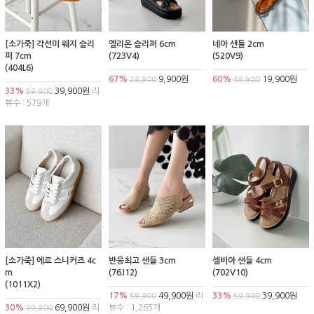
[소가죽] 각선미 웨지 슬리
엘리온 슬리퍼 6cm
네아 샌들 2cm
퍼 7cm
(723V4)
(520V9)
(404L6)
67%
9,900원
60%
19,900원
29,900
49,900
33%
39,900원
리
59,900
뷰수 : 579개
[소가죽] 에르 스니커즈 4c
반응최고 샌들 3cm
셀비아 샌들 4cm
m
(76J12)
(702V10)
(1011X2)
17%
49,900원
리
33%
39,900원
59,900
59,900
30%
69,900원
리
뷰수 : 1,265개
99,900