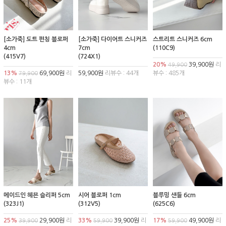
[소가죽] 도트 펀칭 블로퍼
[소가죽] 다이어트 스니커즈
스트리트 스니커즈 6cm
4cm
7cm
(110C9)
(415V7)
(724X1)
20%
39,900원
리
49,900
13%
69,900원
리
59,900원
리뷰수 : 44개
뷰수 : 485개
79,900
뷰수 : 11개
메이드인 헤븐 슬리퍼 5cm
시어 블로퍼 1cm
블루밍 샌들 6cm
(323J1)
(312V5)
(625C6)
25%
29,900원
리
33%
39,900원
리
17%
49,900원
리
39,900
59,900
59,900