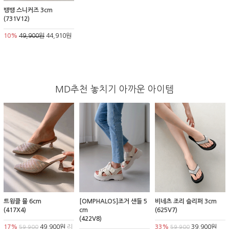
뱅뱅 스니커즈 3cm
(731V12)
10%
49,900원
44,910원
MD추천 놓치기 아까운 아이템
트윙클 뮬 6cm
[OMPHALOS]조거 샌들 5
비네츠 조리 슬리퍼 3cm
(417X4)
cm
(625V7)
(422V8)
17%
49,900원
리
33%
39,900원
59,900
59,900