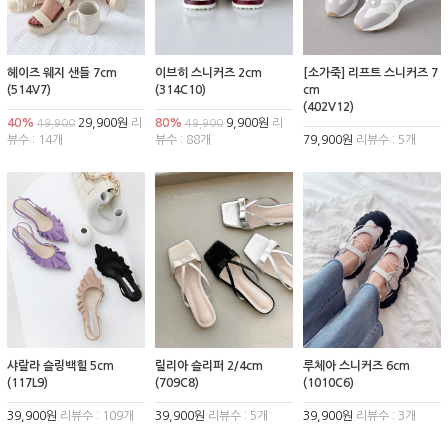
헤이즈 웨지 샌들 7cm
이브히 스니커즈 2cm
[소가죽] 리프트 스니커즈 7
(514V7)
(314C10)
cm
(402V12)
40%
29,900원
리
80%
9,900원
리
49,900
49,900
뷰수 : 14개
뷰수 : 88개
79,900원
리뷰수 : 5개
샤랄라 슬링백힐 5cm
릴리아 슬리퍼 2/4cm
루체아 스니커즈 6cm
(117L9)
(709C8)
(1010C6)
39,900원
리뷰수 : 109개
39,900원
리뷰수 : 5개
39,900원
리뷰수 : 3개