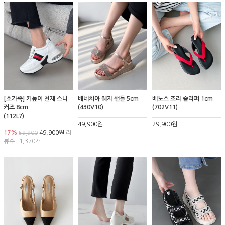
[소가죽] 키높이 천재 스니
베네치아 웨지 샌들 5cm
베노스 조리 슬리퍼 1cm
커즈 8cm
(430V10)
(702V11)
(112L7)
49,900원
29,900원
17%
49,900원
리
59,900
뷰수 : 1,370개