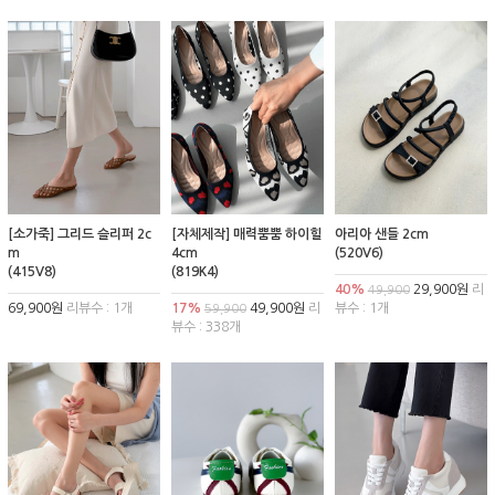
[소가죽] 그리드 슬리퍼 2c
[자체제작] 매력뿜뿜 하이힐
아리아 샌들 2cm
m
4cm
(520V6)
(415V8)
(819K4)
40%
29,900원
리
49,900
69,900원
리뷰수 : 1개
17%
49,900원
리
뷰수 : 1개
59,900
뷰수 : 338개