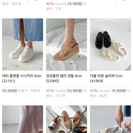
뷰수 : 402개
40%
29,900원
리
49,900
뷰수 : 2개
데이 플랫폼 스니커즈 6cm
감성충만 웨지 샌들 8cm
더블 리본 슬리퍼 5cm
(221X1)
(520H5)
(419X9)
39,900원
리뷰수 : 388개
25%
59,900원
리
50%
19,900원
리
79,900
39,900
뷰수 : 231개
뷰수 : 86개