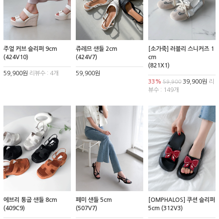
주얼 커브 슬리퍼 9cm
쥬레므 샌들 2cm
[소가죽] 러블리 스니커즈 1
(424V10)
(424V7)
cm
(821X1)
59,900원
리뷰수 : 4개
59,900원
33%
39,900원
리
59,900
뷰수 : 149개
에브리 통굽 샌들 8cm
페미 샌들 5cm
[OMPHALOS] 쿠션 슬리퍼
(409C9)
(507V7)
5cm (312V3)