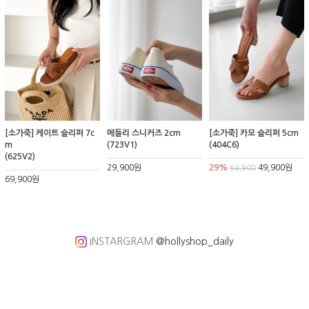
[소가죽] 케이트 슬리퍼 7c
메들리 스니커즈 2cm
[소가죽] 카모 슬리퍼 5cm
m
(723V1)
(404C6)
(625V2)
29,900원
29%
49,900원
69,900
69,900원
INSTARGRAM
@hollyshop_daily