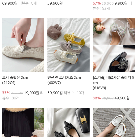
69,900원
리뷰수 : 8개
59,900원
67%
9,900원
리
29,900
뷰수 : 82개
코지 슬립온 2cm
텐션 런 스니커즈 2cm
[소가죽] 베르사유 슬리퍼 5
(212C9)
(402V7)
cm
(618V9)
33%
19,900원
리
39,900원
리뷰수 : 10개
29,900
뷰수 : 80개
38%
49,900원
79,900