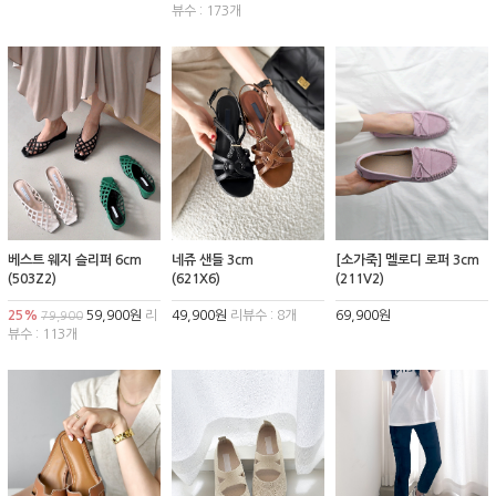
뷰수 : 173개
베스트 웨지 슬리퍼 6cm
네쥬 샌들 3cm
[소가죽] 멜로디 로퍼 3cm
(503Z2)
(621X6)
(211V2)
25%
59,900원
리
49,900원
리뷰수 : 8개
69,900원
79,900
뷰수 : 113개