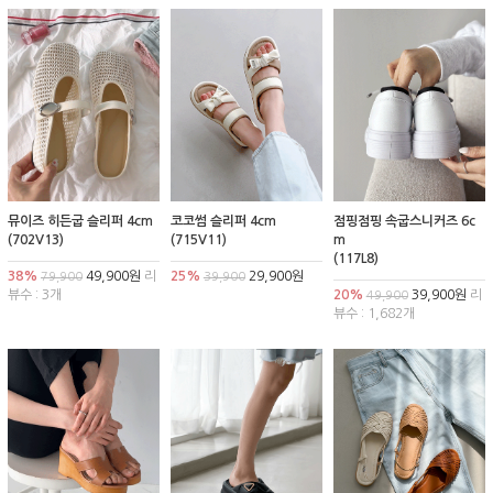
뮤이즈 히든굽 슬리퍼 4cm
코코썸 슬리퍼 4cm
점핑점핑 속굽스니커즈 6c
(702V13)
(715V11)
m
(117L8)
38%
49,900원
리
25%
29,900원
79,900
39,900
뷰수 : 3개
20%
39,900원
리
49,900
뷰수 : 1,682개