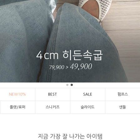
NEW10%
BEST
SALE
펌프스
플랫/로퍼
스니커즈
슬라이드
샌들
지금 가장 잘 나가는 아이템