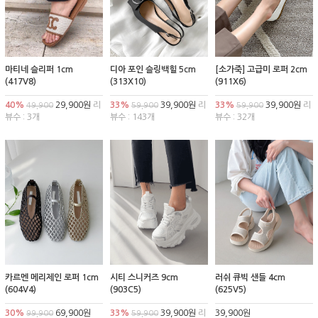
마티네 슬리퍼 1cm
디아 포인 슬링백힐 5cm
[소가죽] 고급미 로퍼 2cm
(417V8)
(313X10)
(911X6)
40%
29,900원
리
33%
39,900원
리
33%
39,900원
리
49,900
59,900
59,900
뷰수 : 3개
뷰수 : 143개
뷰수 : 32개
카르멘 메리제인 로퍼 1cm
시티 스니커즈 9cm
러쉬 큐빅 샌들 4cm
(604V4)
(903C5)
(625V5)
30%
69,900원
33%
39,900원
리
39,900원
99,900
59,900