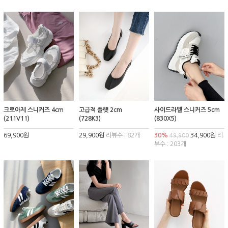
크로아제 스니커즈 4cm
고급적 플랫 2cm
사이드라벨 스니커즈 5cm
(211V11)
(728K3)
(830X5)
69,900원
29,900원
리뷰수 : 82개
30%
34,900원
리
49,900
뷰수 : 203개