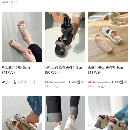
뷰수 : 87개
에스쁘리 샌들 5cm
서머글램 조리 슬리퍼 5cm
소프라 속굽 슬리퍼 4cm
(417V3)
(507V3)
(417V9)
49,900원
리뷰수 : 3개
60%
19,900원
리
40%
29,900원
리
49,900
49,900
뷰수 : 7개
뷰수 : 264개