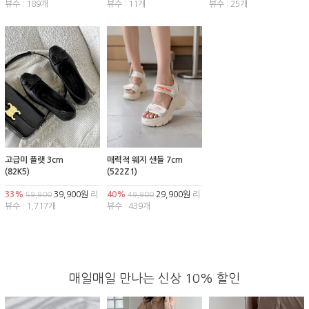
뷰수 : 189개
뷰수 : 11개
뷰수 : 25개
고급미 플랫 3cm
매력적 웨지 샌들 7cm
(82K5)
(522Z1)
33%
39,900원
리
40%
29,900원
리
59,900
49,900
뷰수 : 1,717개
뷰수 : 439개
매일매일 만나는 신상 10% 할인