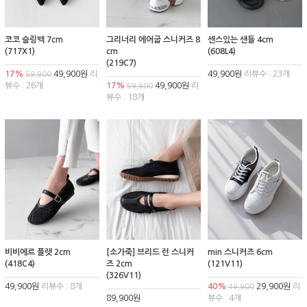
코코 슬링백 7cm
그리너리 에어굽 스니커즈 8
센스있는 샌들 4cm
(717X1)
cm
(608L4)
(219C7)
17%
49,900원
리
49,900원
리뷰수 : 23개
59,900
뷰수 : 26개
17%
49,900원
리
59,900
뷰수 : 18개
비비에르 플랫 2cm
[소가죽] 브리드 런 스니커
min 스니커즈 6cm
(418C4)
즈 2cm
(121V11)
(326V11)
49,900원
리뷰수 : 8개
40%
29,900원
리
49,900
89,900원
뷰수 : 4개