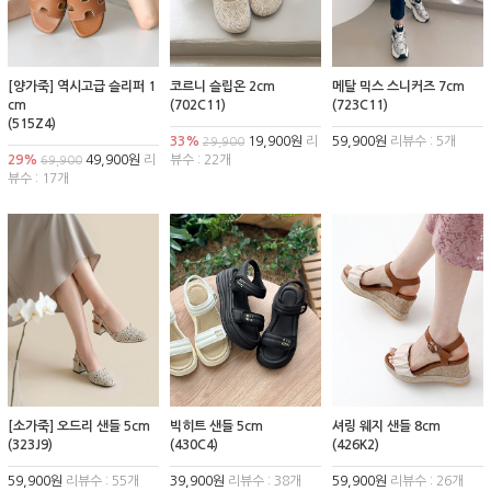
[양가죽] 역시고급 슬리퍼 1
코르니 슬립온 2cm
메탈 믹스 스니커즈 7cm
cm
(702C11)
(723C11)
(515Z4)
33%
19,900원
리
59,900원
리뷰수 : 5개
29,900
29%
49,900원
리
뷰수 : 22개
69,900
뷰수 : 17개
[소가죽] 오드리 샌들 5cm
빅히트 샌들 5cm
셔링 웨지 샌들 8cm
(323J9)
(430C4)
(426K2)
59,900원
리뷰수 : 55개
39,900원
리뷰수 : 38개
59,900원
리뷰수 : 26개