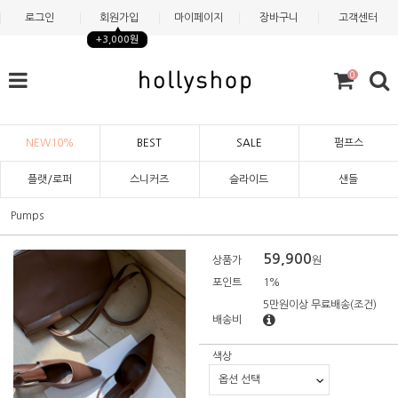
로그인
회원가입
마이페이지
장바구니
고객센터
+3,000원
0
NEW10%
BEST
SALE
펌프스
플랫/로퍼
스니커즈
슬라이드
샌들
Pumps
59,900
상품가
원
포인트
1%
5만원이상 무료배송
(조건)
배송비
색상