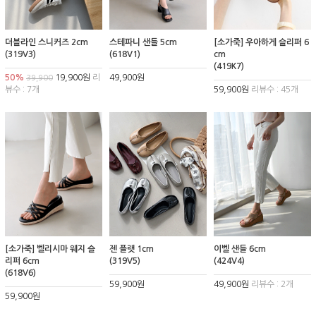
더블라인 스니커즈 2cm
스테파니 샌들 5cm
[소가죽] 우아하게 슬리퍼 6
(319V3)
(618V1)
cm
(419K7)
50%
19,900원
리
49,900원
39,900
뷰수 : 7개
59,900원
리뷰수 : 45개
[소가죽] 벨리시마 웨지 슬
젠 플랫 1cm
이벨 샌들 6cm
리퍼 6cm
(319V5)
(424V4)
(618V6)
59,900원
49,900원
리뷰수 : 2개
59,900원