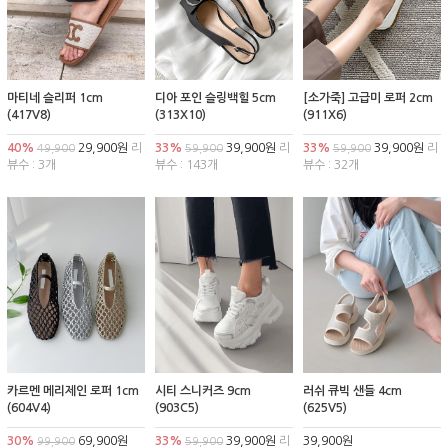
마티네 슬리퍼 1cm
디아 포인 슬링백힐 5cm
[소가죽] 고급미 로퍼 2cm
(417V8)
(313X10)
(911X6)
40%
29,900원
리
33%
39,900원
리
33%
39,900원
리
49,900
59,900
59,900
뷰수 : 3개
뷰수 : 143개
뷰수 : 32개
카르멘 메리제인 로퍼 1cm
시티 스니커즈 9cm
러쉬 큐빅 샌들 4cm
(604V4)
(903C5)
(625V5)
30%
69,900원
33%
39,900원
리
39,900원
99,900
59,900