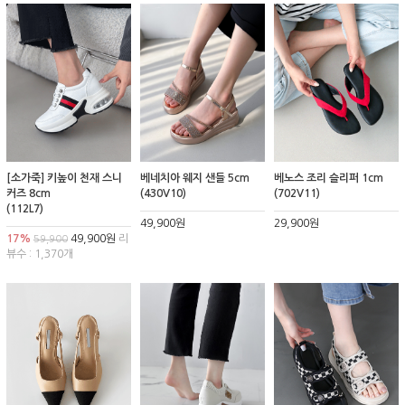
[소가죽] 키높이 천재 스니
베네치아 웨지 샌들 5cm
베노스 조리 슬리퍼 1cm
커즈 8cm
(430V10)
(702V11)
(112L7)
49,900원
29,900원
17%
49,900원
리
59,900
뷰수 : 1,370개