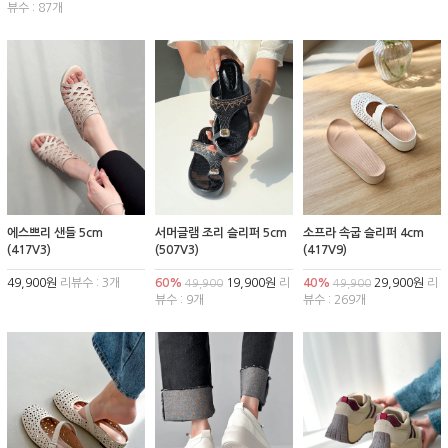
뷰수 : 87개
에스쁘리 샌들 5cm
서머글램 조리 슬리퍼 5cm
소프라 속굽 슬리퍼 4cm
(417V3)
(507V3)
(417V9)
49,900원
리뷰수 : 3개
60%
19,900원
리
40%
29,900원
리
49,900
49,900
뷰수 : 9개
뷰수 : 269개