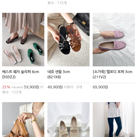
뷰수 : 173개
베스트 웨지 슬리퍼 6cm
네쥬 샌들 3cm
[소가죽] 멜로디 로퍼 3cm
(503Z2)
(621X6)
(211V2)
25%
59,900원
리
49,900원
리뷰수 : 8개
69,900원
79,900
뷰수 : 113개