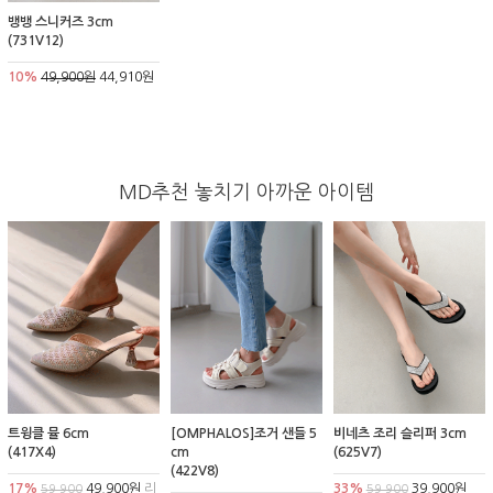
뱅뱅 스니커즈 3cm
(731V12)
10%
49,900원
44,910원
MD추천 놓치기 아까운 아이템
트윙클 뮬 6cm
[OMPHALOS]조거 샌들 5
비네츠 조리 슬리퍼 3cm
(417X4)
cm
(625V7)
(422V8)
17%
49,900원
리
33%
39,900원
59,900
59,900