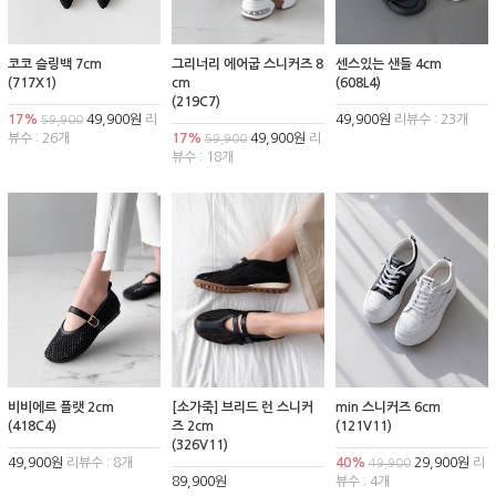
코코 슬링백 7cm
그리너리 에어굽 스니커즈 8
센스있는 샌들 4cm
(717X1)
cm
(608L4)
(219C7)
17%
49,900원
리
49,900원
리뷰수 : 23개
59,900
뷰수 : 26개
17%
49,900원
리
59,900
뷰수 : 18개
비비에르 플랫 2cm
[소가죽] 브리드 런 스니커
min 스니커즈 6cm
(418C4)
즈 2cm
(121V11)
(326V11)
49,900원
리뷰수 : 8개
40%
29,900원
리
49,900
89,900원
뷰수 : 4개