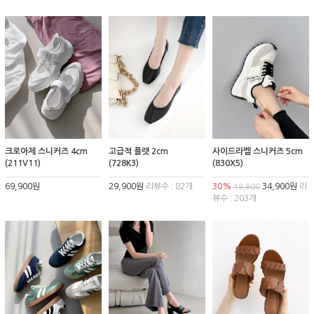
크로아제 스니커즈 4cm
고급적 플랫 2cm
사이드라벨 스니커즈 5cm
(211V11)
(728K3)
(830X5)
69,900원
29,900원
리뷰수 : 82개
30%
34,900원
리
49,900
뷰수 : 203개