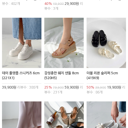
뷰수 : 402개
40%
29,900원
리
49,900
뷰수 : 3개
데이 플랫폼 스니커즈 6cm
감성충만 웨지 샌들 8cm
더블 리본 슬리퍼 5cm
(221X1)
(520H5)
(419X9)
39,900원
리뷰수 : 388개
25%
59,900원
리
50%
19,900원
리
79,900
39,900
뷰수 : 231개
뷰수 : 86개