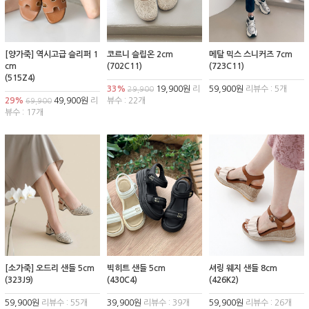
[양가죽] 역시고급 슬리퍼 1
코르니 슬립온 2cm
메탈 믹스 스니커즈 7cm
cm
(702C11)
(723C11)
(515Z4)
33%
19,900원
리
59,900원
리뷰수 : 5개
29,900
29%
49,900원
리
뷰수 : 22개
69,900
뷰수 : 17개
[소가죽] 오드리 샌들 5cm
빅히트 샌들 5cm
셔링 웨지 샌들 8cm
(323J9)
(430C4)
(426K2)
59,900원
리뷰수 : 55개
39,900원
리뷰수 : 39개
59,900원
리뷰수 : 26개