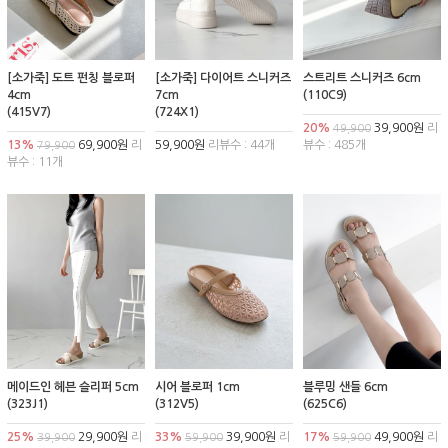
[소가죽] 도트 펀칭 블로퍼
[소가죽] 다이어트 스니커즈
스트리트 스니커즈 6cm
4cm
7cm
(110C9)
(415V7)
(724X1)
20%
39,900원
리
49,900
13%
69,900원
리
59,900원
리뷰수 : 44개
뷰수 : 485개
79,900
뷰수 : 11개
메이드인 헤븐 슬리퍼 5cm
시어 블로퍼 1cm
블루밍 샌들 6cm
(323J1)
(312V5)
(625C6)
25%
29,900원
리
33%
39,900원
리
17%
49,900원
리
39,900
59,900
59,900