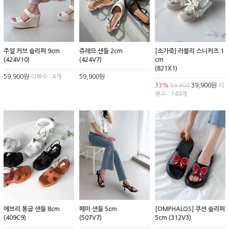
주얼 커브 슬리퍼 9cm
쥬레므 샌들 2cm
[소가죽] 러블리 스니커즈 1
(424V10)
(424V7)
cm
(821X1)
59,900원
리뷰수 : 4개
59,900원
33%
39,900원
리
59,900
뷰수 : 149개
에브리 통굽 샌들 8cm
페미 샌들 5cm
[OMPHALOS] 쿠션 슬리퍼
(409C9)
(507V7)
5cm (312V3)