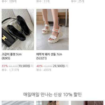
뷰수 : 189개
뷰수 : 11개
뷰수 : 25개
고급미 플랫 3cm
매력적 웨지 샌들 7cm
(82K5)
(522Z1)
33%
39,900원
리
40%
29,900원
리
59,900
49,900
뷰수 : 1,717개
뷰수 : 439개
매일매일 만나는 신상 10% 할인