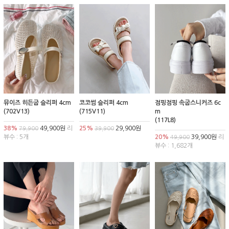
뮤이즈 히든굽 슬리퍼 4cm
코코썸 슬리퍼 4cm
점핑점핑 속굽스니커즈 6c
(702V13)
(715V11)
m
(117L8)
38%
49,900원
리
25%
29,900원
79,900
39,900
뷰수 : 5개
20%
39,900원
리
49,900
뷰수 : 1,682개