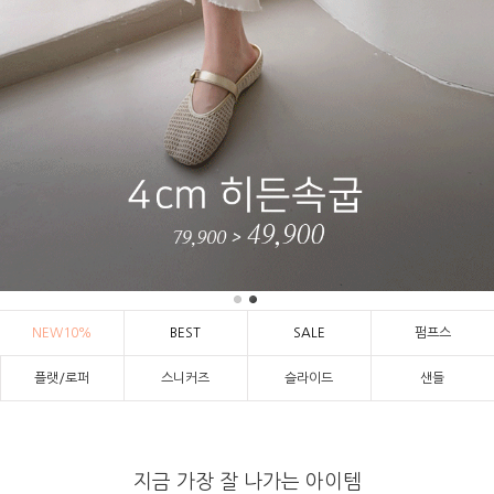
NEW10%
BEST
SALE
펌프스
플랫/로퍼
스니커즈
슬라이드
샌들
지금 가장 잘 나가는 아이템