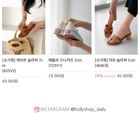
[소가죽] 케이트 슬리퍼 7c
메들리 스니커즈 2cm
[소가죽] 카모 슬리퍼 5cm
m
(723V1)
(404C6)
(625V2)
29,900원
29%
49,900원
69,900
69,900원
INSTARGRAM
@hollyshop_daily