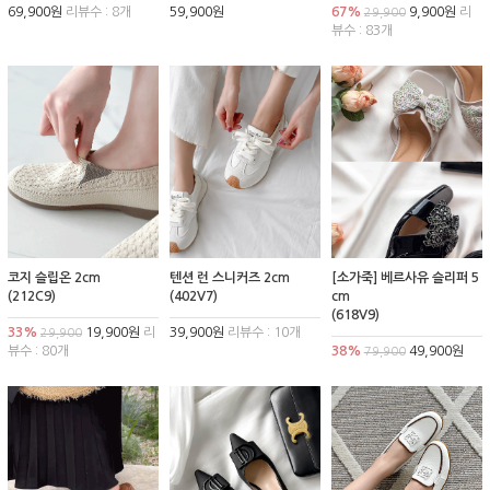
69,900원
리뷰수 : 8개
59,900원
67%
9,900원
리
29,900
뷰수 : 83개
코지 슬립온 2cm
텐션 런 스니커즈 2cm
[소가죽] 베르사유 슬리퍼 5
(212C9)
(402V7)
cm
(618V9)
33%
19,900원
리
39,900원
리뷰수 : 10개
29,900
뷰수 : 80개
38%
49,900원
79,900