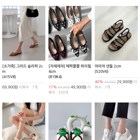
[소가죽] 그리드 슬리퍼 2c
[자체제작] 매력뿜뿜 하이힐
아리아 샌들 2cm
m
4cm
(520V6)
(415V8)
(819K4)
40%
29,900원
리
49,900
69,900원
리뷰수 : 1개
17%
49,900원
리
뷰수 : 1개
59,900
뷰수 : 338개