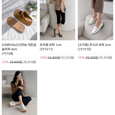
[OMPHALOS]미농 히든굽
로코헨 로퍼 1cm
[소가죽] 주시크 로퍼 2cm
슬리퍼 4cm
(731V11)
(731V10)
(731V8)
10%
59,900원
53,910원
10%
39,900원
35,910원
10%
29,900원
26,910원