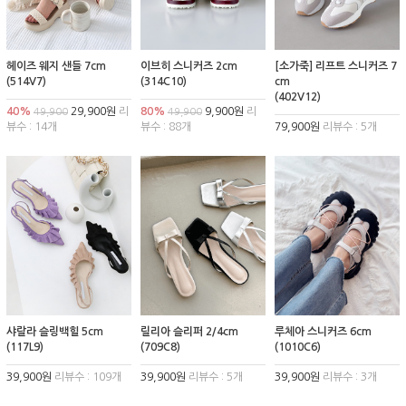
헤이즈 웨지 샌들 7cm
이브히 스니커즈 2cm
[소가죽] 리프트 스니커즈 7
(514V7)
(314C10)
cm
(402V12)
40%
29,900원
리
80%
9,900원
리
49,900
49,900
뷰수 : 14개
뷰수 : 88개
79,900원
리뷰수 : 5개
샤랄라 슬링백힐 5cm
릴리아 슬리퍼 2/4cm
루체아 스니커즈 6cm
(117L9)
(709C8)
(1010C6)
39,900원
리뷰수 : 109개
39,900원
리뷰수 : 5개
39,900원
리뷰수 : 3개