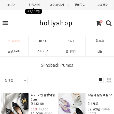
로그인
회원가입
마이페이지
장바구니
고객센터
+3,000원
0
NEW10%
BEST
SALE
펌프스
플랫/로퍼
스니커즈
슬라이드
샌들
Slingback Pumps
디아 포인 슬링백힐
샤랄라 슬링백힐 5c
5cm
m
(313X10)
(117L9)
33%
39,900원
리뷰수 :
59,900
39,900원
리뷰수 :
109개