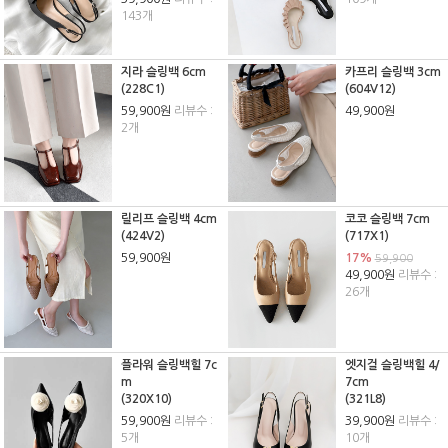
143개
지라 슬링백 6cm
카프리 슬링백 3cm
(228C1)
(604V12)
59,900원
리뷰수 :
49,900원
2개
릴리프 슬링백 4cm
코코 슬링백 7cm
(424V2)
(717X1)
59,900원
17%
59,900
49,900원
리뷰수 :
26개
플라워 슬링백힐 7c
엣지걸 슬링백힐 4/
m
7cm
(320X10)
(321L8)
59,900원
리뷰수 :
39,900원
리뷰수 :
5개
10개