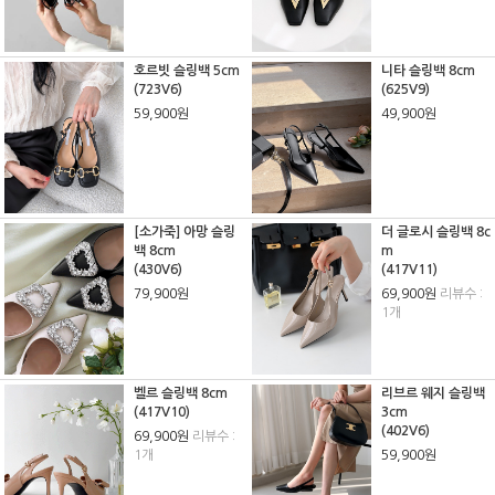
호르빗 슬링백 5cm
니타 슬링백 8cm
(723V6)
(625V9)
59,900원
49,900원
[소가죽] 아망 슬링
더 글로시 슬링백 8c
백 8cm
m
(430V6)
(417V11)
79,900원
69,900원
리뷰수 :
1개
벨르 슬링백 8cm
리브르 웨지 슬링백
(417V10)
3cm
(402V6)
69,900원
리뷰수 :
1개
59,900원