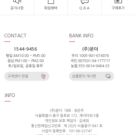
공지사항
회원혜택
Q & A
구매후기
CONTACT
BANK INFO
1544-9456
(주)분더
평일 AM10:00 ~ PM5:00
우리 1005-901-674876
점심 PM1:00 ~ PM2:00
국민 807501-04-177717
토/일요일, 공휴일 휴무
농협 355-0014-9464-23
고객센터 연결
상품문의 게시판
INFO
(주)분더
대표 : 정은주
서울특별시 중구 동호로 172, 제이타워 5층
개인정보 보호 책임자 : 김세희
통신판매업신고번호 : 제 2025-서울중구-941 호
사업자 등록번호 : 101-86-22747