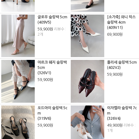
글로우 슬링백 5cm
[소가죽] 와니 럭스
(409V5)
슬링백 4cm
(409V11)
59,900원
리뷰수 :
2개
69,900원
아르크 웨지 슬링백
플리세 슬링백 5cm
5cm
(402V2)
(326V1)
59,900원
59,900원
오드아이 슬링백 5c
이자벨라 슬링백 7c
m
m
(319V6)
(326V4)
59,900원
49,900원
리뷰수 :
1개