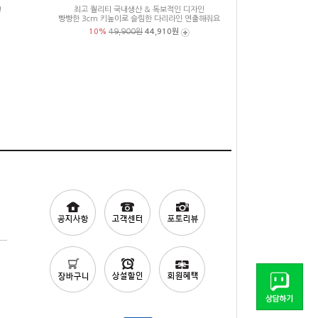
!
최고 퀄리티 국내생산 & 독보적인 디자인
빵빵한 3cm 키높이로 슬림한 다리라인 연출해줘요
10%
49,900원
44,910원