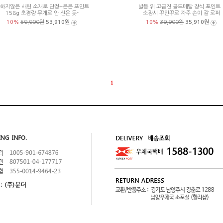
하지않은 새틴 소재로 단정+은은 포인트
발등 위 고급진 골드메탈 장식 포인트 
158g 초경량 무게로 안 신은 듯-
소장시 꾸안꾸로 자주 손이 갈 로퍼
10%
59,900원
53,910원
10%
39,900원
35,910원
1