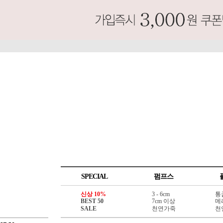
SPECIAL
펌프스
신상 10%
3 - 6cm
통
BEST 50
7cm 이상
메
SALE
천연가죽
천