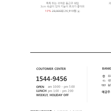
톡톡 튀는 귀여운 둥근코 쉐입
과
3cm 속굽이 있어 키높이 효과가 좋아요
10%
29,900원
26,910원