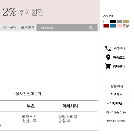
장바구니
즐겨찾기
상품리뷰
부츠
악세사리
레인부츠
양말/스타킹
상
천연가죽
깔창/패드
죽