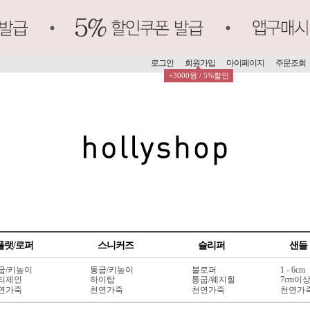
로그인
회원가입
마이페이지
주문조회
+3000원 / 5%할인
플랫/로퍼
스니커즈
슬리퍼
샌들
굽/키높이
통굽/키높이
블로퍼
1 - 6cm
리제인
하이탑
통굽/웨지힐
7cm이
연가죽
천연가죽
천연가죽
천연가