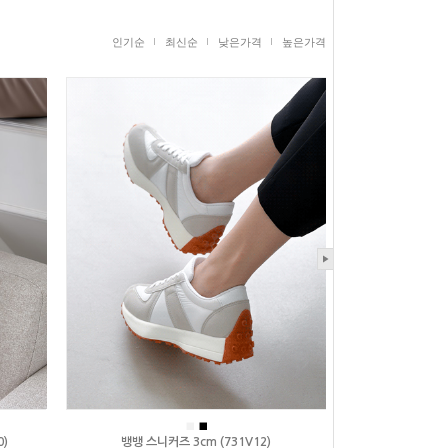
인기순
최신순
낮은가격
높은가격
■
■
0)
뱅뱅 스니커즈 3cm (731V12)