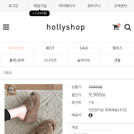
로그인
회원가입
마이페이지
장바구니
고객센터
+3,000원
0
NEW10%
BEST
SALE
펌프스
플랫/로퍼
스니커즈
슬라이드
샌들
SALE
상품가
39900원
9,900
할인가
원
포인트
1%
5만원이상 무료배송
(조건)
배송비
색상