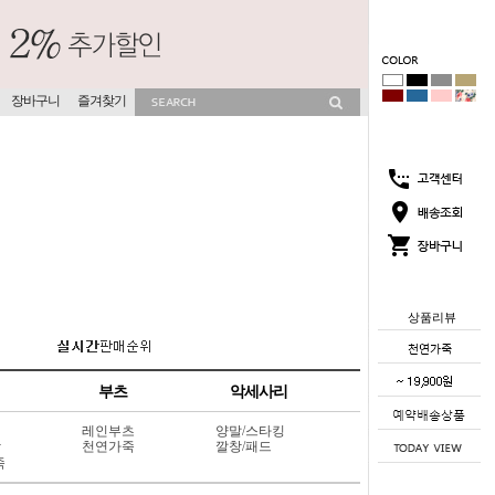
장바구니
즐겨찾기
상품리뷰
부츠
악세사리
레인부츠
양말/스타킹
상
천연가죽
깔창/패드
죽