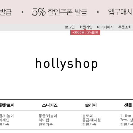
로그인
회원가입
마이페이지
주문조회
+3000원 / 5%할인
플랫/로퍼
스니커즈
슬리퍼
샌들
굽/키높이
통굽/키높이
블로퍼
1 - 6cm
리제인
하이탑
통굽/웨지힐
7cm이
연가죽
천연가죽
천연가죽
천연가