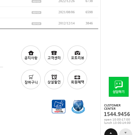
2022/12/26
6738
2021/08/06
6598
2012/12/14
3846