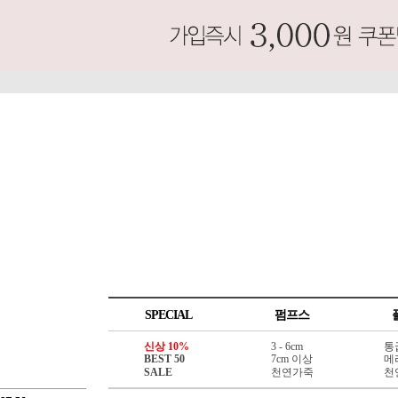
SPECIAL
펌프스
신상 10%
3 - 6cm
통
BEST 50
7cm 이상
메
SALE
천연가죽
천