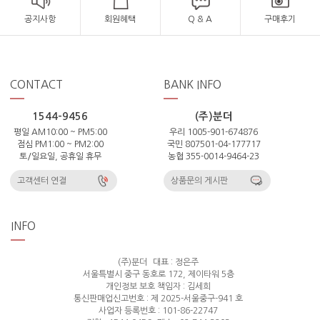
공지사항
회원혜택
Q & A
구매후기
CONTACT
BANK INFO
1544-9456
(주)분더
평일 AM10:00 ~ PM5:00
우리 1005-901-674876
점심 PM1:00 ~ PM2:00
국민 807501-04-177717
토/일요일, 공휴일 휴무
농협 355-0014-9464-23
고객센터 연결
상품문의 게시판
INFO
(주)분더
대표 : 정은주
서울특별시 중구 동호로 172, 제이타워 5층
개인정보 보호 책임자 : 김세희
통신판매업신고번호 : 제 2025-서울중구-941 호
사업자 등록번호 : 101-86-22747