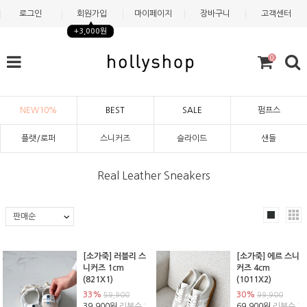
로그인
회원가입
마이페이지
장바구니
고객센터
+3,000원
0
NEW10%
BEST
SALE
펌프스
플랫/로퍼
스니커즈
슬라이드
샌들
Real Leather Sneakers
[소가죽] 러블리 스
[소가죽] 에르 스니
니커즈 1cm
커즈 4cm
(821X1)
(1011X2)
33%
30%
59,900
99,900
39,900원
리뷰수 :
69,900원
리뷰수 :