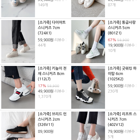
149개
87개
[소가죽] 다이어트
[소가죽] 통굽사랑
스니커즈 7cm
스니커즈 5cm
(724X1)
(801Z1)
59,900원
리뷰수 :
67%
59,900
44개
19,900원
리뷰수 :
10개
[소가죽] 키높이 천
[소가죽] 굿워킹 하
재 스니커즈 8cm
이탑 6cm
(112L7)
(1025K2)
17%
59,900원
리뷰수 :
59,900
49,900원
리뷰수 :
230개
1,370개
[소가죽] 브리드 런
[소가죽] 리프트 스
스니커즈 2cm
니커즈 7cm
(326V11)
(402V12)
89,900원
79,900원
리뷰수 :
5개