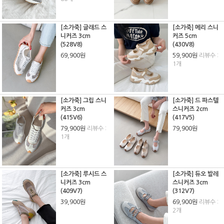
[소가죽] 글래드 스
[소가죽] 메리 스니
니커즈 3cm
커즈 5cm
(528V8)
(430V8)
69,900원
59,900원
리뷰수 :
1개
[소가죽] 그립 스니
[소가죽] 드 파스텔
커즈 3cm
스니커즈 2cm
(415V6)
(417V5)
79,900원
리뷰수 :
79,900원
1개
[소가죽] 루시드 스
[소가죽] 듀오 발레
니커즈 3cm
스니커즈 3cm
(409V7)
(312V7)
39,900원
69,900원
리뷰수 :
2개