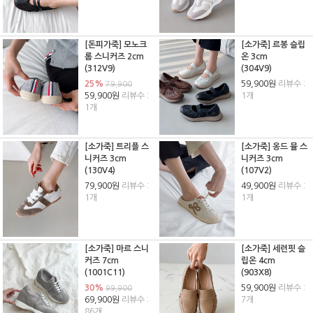
[돈피가죽] 모노크
[소가죽] 르봉 슬립
롬 스니커즈 2cm
온 3cm
(312V9)
(304V9)
25%
59,900원
리뷰수 :
79,900
59,900원
리뷰수 :
1개
1개
[소가죽] 트리플 스
[소가죽] 옹드 뮬 스
니커즈 3cm
니커즈 3cm
(130V4)
(107V2)
79,900원
리뷰수 :
49,900원
리뷰수 :
1개
1개
[소가죽] 마르 스니
[소가죽] 세련핏 슬
커즈 7cm
립온 4cm
(1001C11)
(903X8)
30%
59,900원
리뷰수 :
99,900
69,900원
리뷰수 :
7개
86개