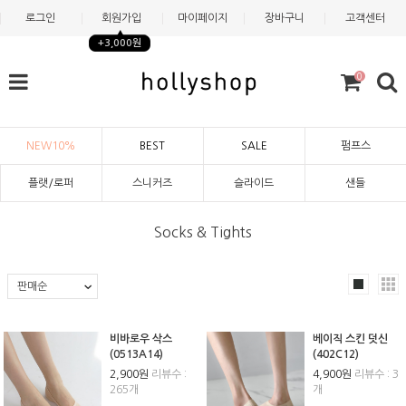
로그인
회원가입
마이페이지
장바구니
고객센터
+3,000원
0
NEW10%
BEST
SALE
펌프스
플랫/로퍼
스니커즈
슬라이드
샌들
Socks & Tights
비바로우 삭스
베이직 스킨 덧신
(0513A14)
(402C12)
2,900원
리뷰수 :
4,900원
리뷰수 : 3
265개
개