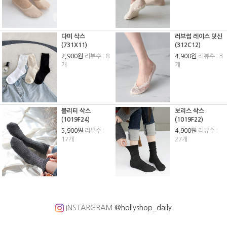
다미 삭스
러브썸 레이스 덧신
(731X11)
(312C12)
2,900원
리뷰수 : 8
4,900원
리뷰수 : 3
개
개
블리티 삭스
보리스 삭스
(1019F24)
(1019F22)
5,900원
리뷰수 :
4,900원
리뷰수 :
17개
27개
INSTARGRAM
@hollyshop_daily