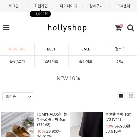
로그인
회원가입
마이페이지
장바구니
고객센터
+3,000원
0
NEW10%
BEST
SALE
펌프스
플랫/로퍼
스니커즈
슬라이드
샌들
NEW 10%
[OMPHALOS]미농
로코헨 로퍼 1cm
히든굽 슬리퍼 4cm
(731V11)
(731V8)
10%
59,900원
10%
29,900원
53,910원
26,910원