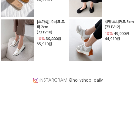
[소가죽] 주시크 로
뱅뱅 스니커즈 3cm
퍼 2cm
(731V12)
(731V10)
10%
49,900원
10%
39,900원
44,910원
35,910원
INSTARGRAM
@hollyshop_daily