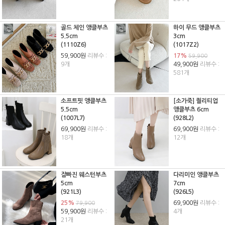
골드 체인 앵클부츠
하이 무드 앵클부츠
5.5cm
3cm
(1110Z6)
(1017Z2)
59,900원
리뷰수 :
17%
59,900
9개
49,900원
리뷰수 :
581개
소프트핏 앵클부츠
[소가죽] 퀄리티업
5.5cm
앵클부츠 6cm
(1007L7)
(928L2)
69,900원
리뷰수 :
69,900원
리뷰수 :
18개
12개
잘빠진 웨스턴부츠
다리미인 앵클부츠
5cm
7cm
(921L3)
(926L5)
25%
69,900원
리뷰수 :
79,900
59,900원
리뷰수 :
4개
21개