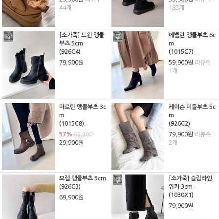
44개
183개
[소가죽] 드윈 앵클
에벨린 앵클부츠 6c
부츠 5cm
m
(926C4)
(1015C7)
79,900원
59,900원
리뷰수 :
1개
마르틴 앵클부츠 3c
케이슨 미들부츠 5c
m
m
(1015C8)
(926C2)
57%
79,900원
리뷰수 :
69,900
29,900원
2개
모렐 앵클부츠 5cm
[소가죽] 슬림라인
(926C3)
워커 3cm
(1030X1)
69,900원
79,900원