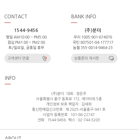
CONTACT
BANK INFO
1544-9456
(주)분더
평일 AM10:00 ~ PM5:00
우리 1005-901-674876
점심 PM1:00 ~ PM2:00
국민 807501-04-177717
토/일요일, 공휴일 휴무
농협 355-0014-9464-23
고객센터 연결
상품문의 게시판
INFO
(주)분더
대표 : 정은주
서울특별시 중구 동호로 172, 제이타워 5층
개인정보 보호 책임자 : 김세희
통신판매업신고번호 : 제 2025-서울중구-941 호
사업자 등록번호 : 101-86-22747
전화 : 1544-9456
팩스 : 02-744-3203
ABOUT