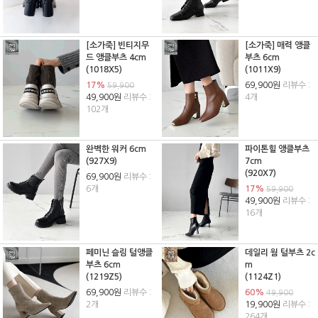
[소가죽] 빈티지무
[소가죽] 매력 앵클
드 앵클부츠 4cm
부츠 6cm
(1018X5)
(1011X9)
17%
69,900원
리뷰수 :
59,900
49,900원
리뷰수 :
4개
102개
완벽한 워커 6cm
파이톤힐 앵클부츠
(927X9)
7cm
(920X7)
69,900원
리뷰수 :
6개
17%
59,900
49,900원
리뷰수 :
16개
페미닌 슬림 털앵클
데일리 웜 털부츠 2c
부츠 6cm
m
(1219Z5)
(1124Z1)
69,900원
리뷰수 :
60%
49,900
2개
19,900원
리뷰수 :
264개