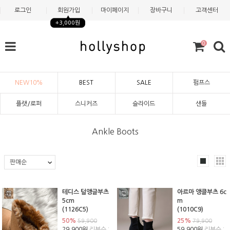
로그인
회원가입
마이페이지
장바구니
고객센터
+3,000원
0
NEW10%
BEST
SALE
펌프스
플랫/로퍼
스니커즈
슬라이드
샌들
Ankle Boots
테디스 털앵글부츠
아르마 앵클부츠 6c
5cm
m
(1126C5)
(1010C9)
50%
25%
59,900
79,900
29,900원
리뷰수 :
59,900원
리뷰수 :