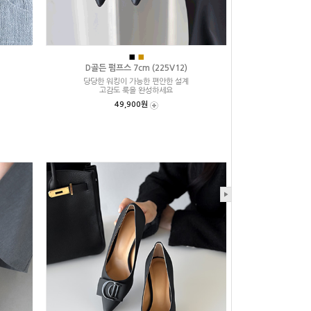
■
■
D골든 펌프스 7cm (225V12)
당당한 워킹이 가능한 편안한 설계
고감도 룩을 완성하세요
49,900원