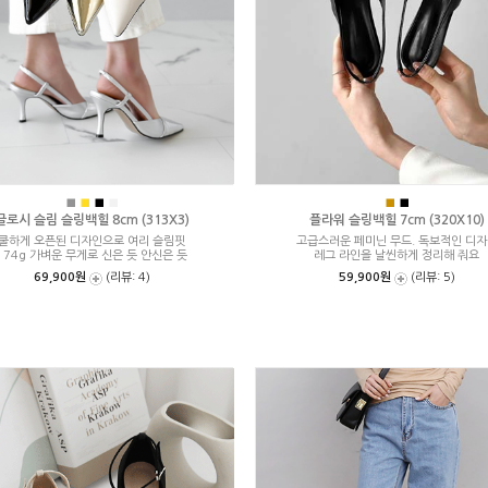
■
■
■
■
■
■
글로시 슬림 슬링백힐 8cm (313X3)
플라워 슬링백힐 7cm (320X10)
쿨하게 오픈된 디자인으로 여리 슬림핏
고급스러운 페미닌 무드. 독보적인 디
174g 가벼운 무게로 신은 듯 안신은 듯
레그 라인을 날씬하게 정리해 줘요
69,900원
(리뷰: 4)
59,900원
(리뷰: 5)