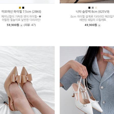
■
■
■
■
■
미모여신 하이힐 7.5cm (28K6)
니타 슬링백 8cm (625V9)
페미닌함이 가득한 엣지 하이힐~♥
8cm 하이힐 설계로 다리라인 매끄럽
아찔한 힐높이로 날씬한 다리라인!
세련된 쉐입의 스틸레토
59,900원
(리뷰: 47)
49,900원