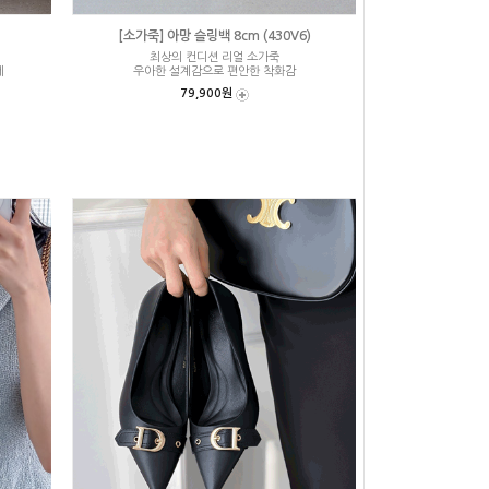
[소가죽] 아망 슬링백 8cm (430V6)
최상의 컨디션 리얼 소가죽
게
우아한 설계감으로 편안한 착화감
79,900원