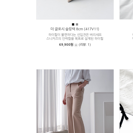
■
■
더 글로시 슬링백 8cm (417V11)
하이힐이 불편하다는 선입견은 버리세요
스니커즈의 안락함을 목표로 설계된 하이힐
69,900원
(리뷰: 1)