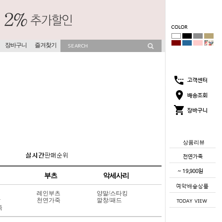
장바구니
즐겨찾기
상품리뷰
부츠
악세사리
레인부츠
양말/스타킹
상
천연가죽
깔창/패드
죽