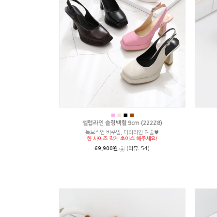
■
■
■
■
셀럽라인 슬링백힐 9cm (222Z8)
독보적인 비주얼, 다리라인 예술♥
한 사이즈 작게 초이스 해주세요!
69,900원
(리뷰: 54)