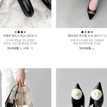
■
■
■
■
■
■
■
■
아벨로 펌프스 8cm (829C1)
벨라체인 하이힐 7cm (827C11)
수차례 피팅을 거쳐 설계된
오버사이즈 금장 체인 디테일로
편안한 가보시형 플랫폼 하이힐
룩에 하이라이트를 주세요
59,900원
(리뷰: 1)
59,900원