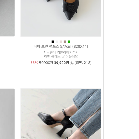
■
■
■
■
■
디아 포인 펌프스 5/7cm (828X11)
시크한데 러블리하기까지
어떤 룩에도 잘 어울려요
33%
59900원
39,900원
(리뷰: 218)