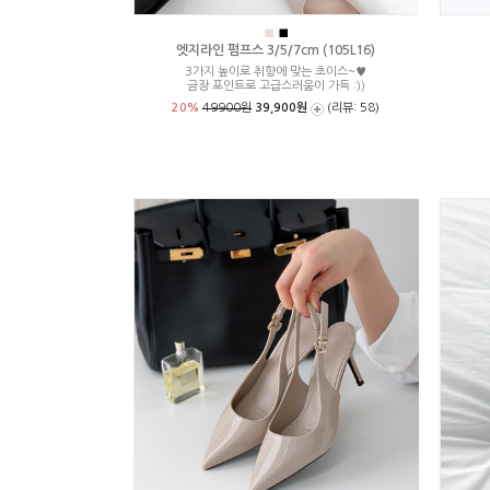
■
■
엣지라인 펌프스 3/5/7cm (105L16)
3가지 높이로 취향에 맞는 초이스~♥
금장 포인트로 고급스러움이 가득 :))
20%
49900원
39,900원
(리뷰: 58)