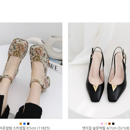
■
■
■
■
■
■
■
■
비쥬얼템 스트랩힐 8.5cm (118Z5)
엣지걸 슬링백힐 4/7cm (321L8)