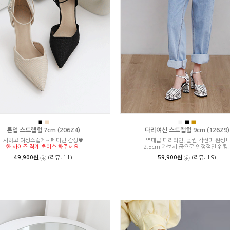
■
■
■
■
■
톤업 스트랩힐 7cm (206Z4)
다리여신 스트랩힐 9cm (126Z9)
사하고 여성스럽게~ 페미닌 감성♥
역대급 다리라인, 날씬 각선미 완성!
한 사이즈 작게 초이스 해주세요!
2.5cm 가보시 굽으로 안정적인 워킹
49,900원
(리뷰: 11)
59,900원
(리뷰: 19)