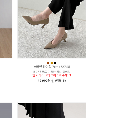
■
■
■
뉴라인 하이힐 7cm (727L3)
페미닌 무드 가득한 감성 하이힐
!
한 사이즈 크게 초이스 해주세요!
49,900원
(리뷰: 5)