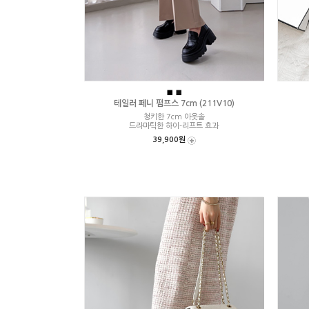
■
■
테일러 페니 펌프스 7cm (211V10)
청키한 7cm 아웃솔
드라마틱한 하이-리프트 효과
39,900원