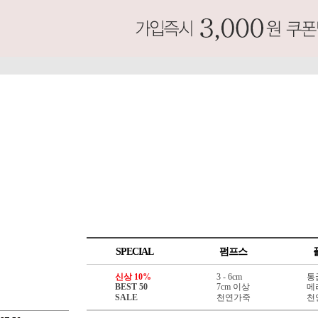
SPECIAL
펌프스
신상 10%
3 - 6cm
통
BEST 50
7cm 이상
메
SALE
천연가죽
천