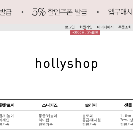
로그인
회원가입
마이페이지
주문조회
+3000원 / 5%할인
플랫/로퍼
스니커즈
슬리퍼
샌들
굽/키높이
통굽/키높이
블로퍼
1 - 6cm
리제인
하이탑
통굽/웨지힐
7cm이
연가죽
천연가죽
천연가죽
천연가