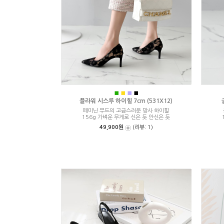
■
■
■
■
플라워 시스루 하이힐 7cm (531X12)
페미닌 무드의 고급스러운 망사 하이힐
156g 가벼운 무게로 신은 듯 안신은 듯
49,900원
(리뷰: 1)