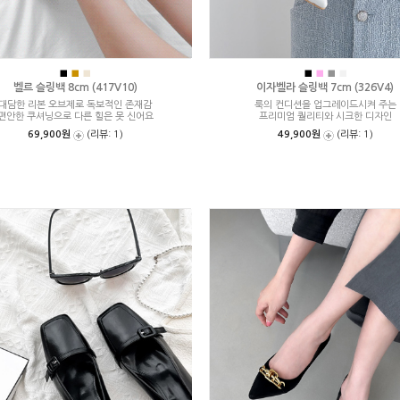
■
■
■
■
■
■
■
벨르 슬링백 8cm (417V10)
이자벨라 슬링백 7cm (326V4)
대담한 리본 오브제로 독보적인 존재감
룩의 컨디션을 업그레이드시켜 주는
편안한 쿠셔닝으로 다른 힐은 못 신어요
프리미엄 퀄리티와 시크한 디자인
69,900원
(리뷰: 1)
49,900원
(리뷰: 1)