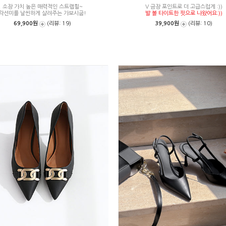
소장 가치 높은 매력적인 스트랩힐~
V 금장 포인트로 더 고급스럽게 :))
각선미를 날씬하게 살려주는 가보시굽!
발 볼 타이트한 핏으로 나왔어요:))
69,900원
(리뷰: 19)
39,900원
(리뷰: 10)