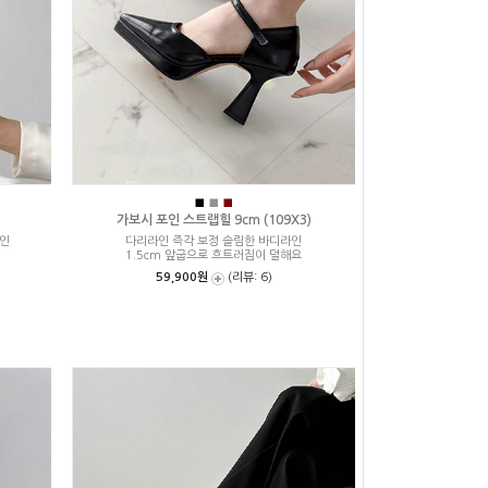
■
■
■
가보시 포인 스트랩힐 9cm (109X3)
자인
다리라인 즉각 보정 슬림한 바디라인
1.5cm 앞굽으로 흐트러짐이 덜해요
59,900원
(리뷰: 6)