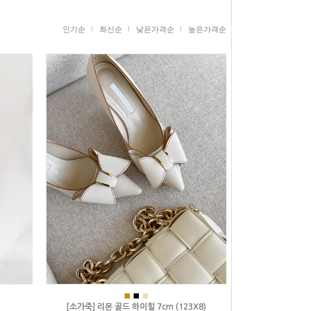
인기순
최신순
낮은가격순
높은가격순
■
■
■
[소가죽] 리본 골드 하이힐 7cm (123X8)