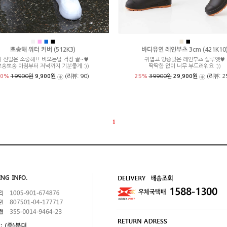
■
■
■
■
■
■
뽀송해 워터 커버 (512K3)
바디유연 레인부츠 3cm (421K10
내 신발은 소중해!! 비오는날 걱정 끝~♥
귀엽고 앙증맞은 레인부츠 실루엣♥
뽀송뽀송 아침부터 저녁까지 기분좋게 :))
딱딱함 없이 너무 부드러워요 :))
50%
19900원
9,900원
(리뷰: 90)
25%
39900원
29,900원
(리뷰: 2
1