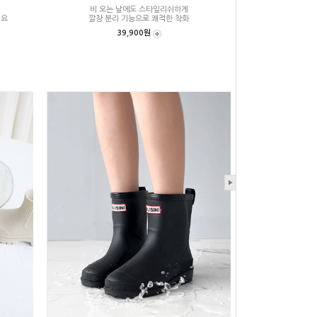
비 오는 날에도 스타일리쉬하게
워요
깔창 분리 기능으로 쾌적한 착화
39,900원