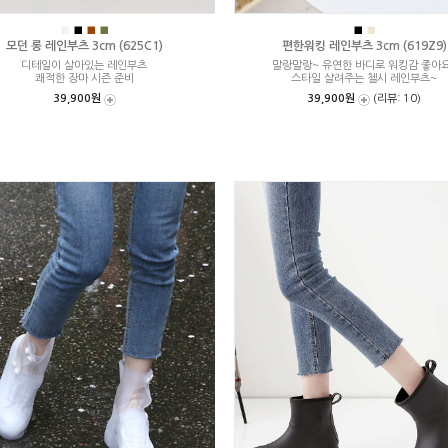
■
■
■
■
■
■
모던 롱 레인부츠 3cm (625C1)
편한워킹 레인부츠 3cm (619Z9)
디테일이 살아있는 레인부츠
말랑말랑~ 유연한 바디로 워킹감 좋아요
쾌적한 장마 시즌 준비
스타일 살려주는 첼시 레인부츠~
39,900원
39,900원
(리뷰: 10)