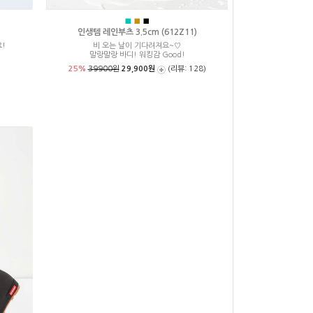
■
■
■
인생템 레인부츠 3.5cm (612Z11)
!
비 오는 날이 기다려져요~♡
말랑말랑 바디! 워킹감 Good!
25%
39900원
29,900원
(리뷰: 128)