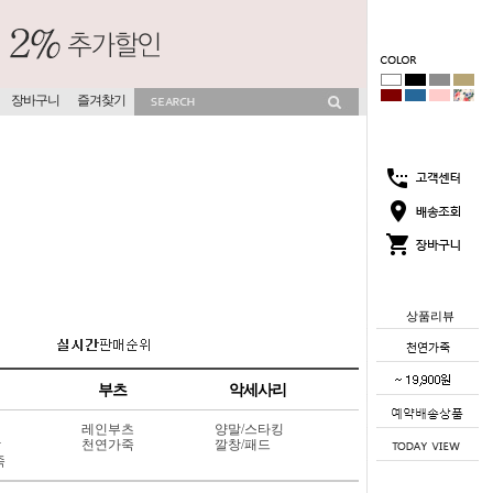
장바구니
즐겨찾기
상품리뷰
부츠
악세사리
레인부츠
양말/스타킹
상
천연가죽
깔창/패드
죽