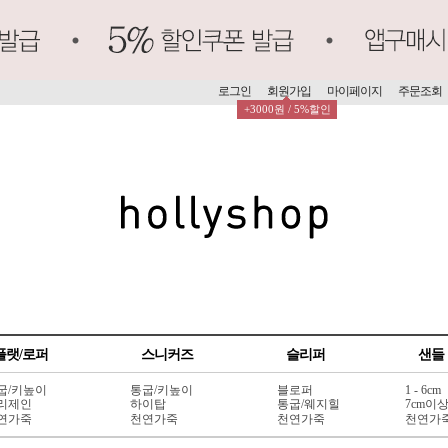
로그인
회원가입
마이페이지
주문조회
+3000원 / 5%할인
플랫/로퍼
스니커즈
슬리퍼
샌들
굽/키높이
통굽/키높이
블로퍼
1 - 6cm
리제인
하이탑
통굽/웨지힐
7cm이
연가죽
천연가죽
천연가죽
천연가