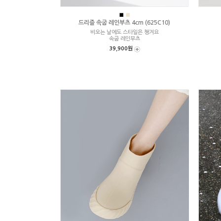
■
■
드리즐 속굽 레인부츠 4cm (625C10)
비오는 날에도 스타일은 챙겨요
속굽 레인부츠
39,900원