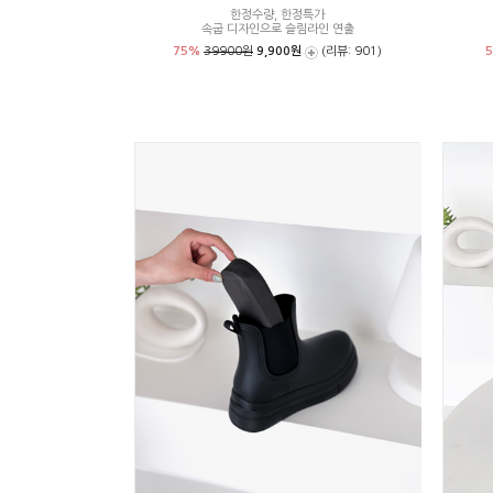
한정수량, 한정특가
속굽 디자인으로 슬림라인 연출
75%
39900원
9,900원
(리뷰: 901)