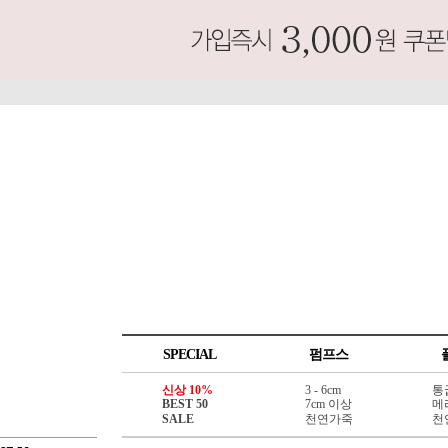
SPECIAL
펌프스
신상 10%
3 - 6cm
통
BEST 50
7cm 이상
메
SALE
천연가죽
천