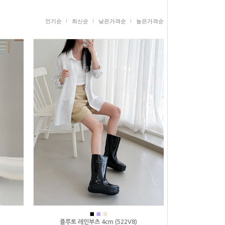
인기순
최신순
낮은가격순
높은가격순
■
■
■
플루토 레인부츠 4cm (522V8)