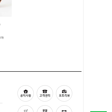
)
59)