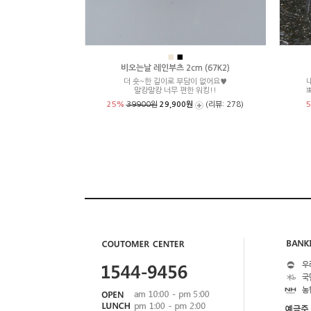
■
■
비오는날 레인부츠 2cm (67K2)
더 숏~한 길이로 부담이 없어요♥
말캉말캉 너무 편한 워킹!!
25%
39900원
29,900원
(리뷰: 278)