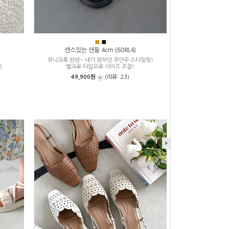
■
■
센스있는 샌들 4cm (608L4)
유니크룩 완성~ 내가 원하던 꾸안꾸 스타일링!
듯
벨크로 타입으로 사이즈 조절!
49,900원
(리뷰: 23)