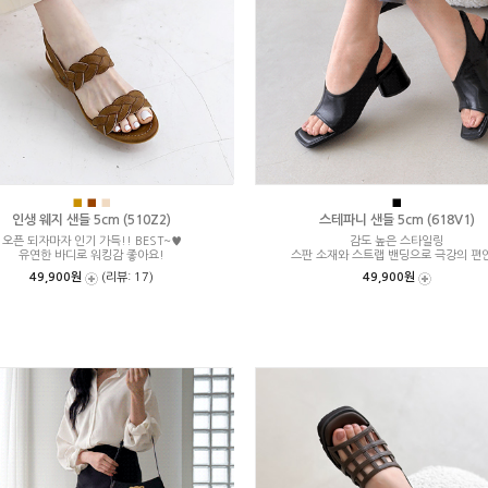
■
■
■
■
인생 웨지 샌들 5cm (510Z2)
스테파니 샌들 5cm (618V1)
오픈 되자마자 인기 가득!! BEST~♥
감도 높은 스타일링
유연한 바디로 워킹감 좋아요!
스판 소재와 스트랩 밴딩으로 극강의 편
49,900원
(리뷰: 17)
49,900원