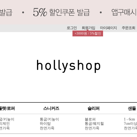
로그인
회원가입
마이페이지
주문조회
+3000원 / 5%할인
플랫/로퍼
스니커즈
슬리퍼
샌들
굽/키높이
통굽/키높이
블로퍼
1 - 6cm
리제인
하이탑
통굽/웨지힐
7cm이
연가죽
천연가죽
천연가죽
천연가