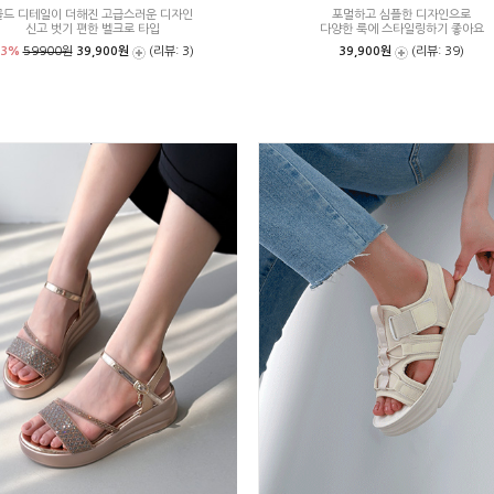
골드 디테일이 더해진 고급스러운 디자인
포멀하고 심플한 디자인으로
신고 벗기 편한 벨크로 타입
다양한 룩에 스타일링하기 좋아요
33%
59900원
39,900원
(리뷰: 3)
39,900원
(리뷰: 39)