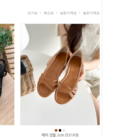
인기순
최신순
낮은가격순
높은가격순
■
■
■
메이 샌들 2cm (531X9)