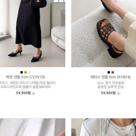
■
■
■
■
■
피빗 샌들 5cm (723V10)
레티스 샌들 6cm (618V4)
크하고, 세련된 무드의 디테일,마감 퀄리티
6cm 청키 아웃솔로
크로스라인으로 발볼이 슬림해보여요
슬림한 실루엣 완성
59,900원
59,900원