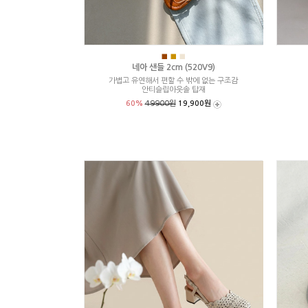
■
■
■
네아 샌들 2cm (520V9)
가볍고 유연해서 편할 수 밖에 없는 구조감
안티슬립아웃솔 탑재
60%
49900원
19,900원