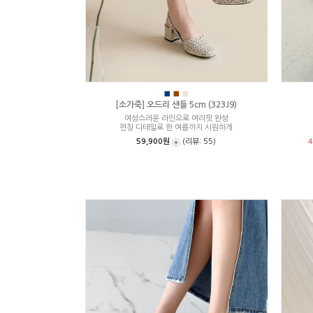
■
■
■
[소가죽] 오드리 샌들 5cm (323J9)
여성스러운 라인으로 여리핏 완성
펀칭 디테일로 한 여름까지 시원하게
59,900원
(리뷰: 55)