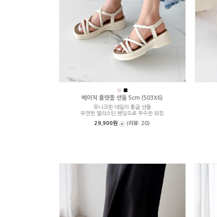
■
■
베이직 플랫폼 샌들 5cm (503X6)
유니크한 데일리 통굽 샌들
유연한 엘라스틴 밴딩으로 우수한 워킹
29,900원
(리뷰: 20)