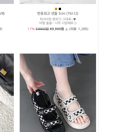
■
■
V8)
반응최고 샌들 3cm (76J12)
럭셔리한 분위기 그대로~♥
바람 솔솔~ 너무 시원해요:))
3)
17%
59900원
49,900원
(리뷰: 1,265)