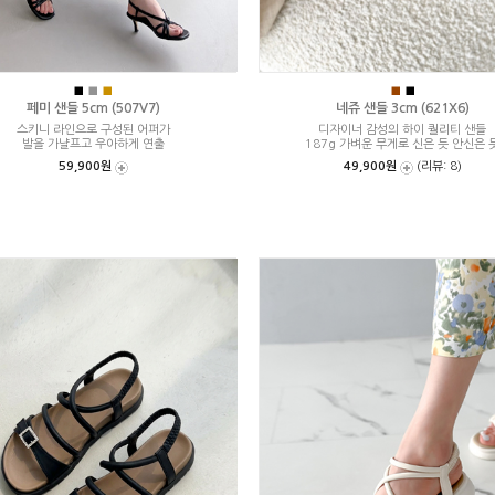
■
■
■
■
■
페미 샌들 5cm (507V7)
네쥬 샌들 3cm (621X6)
스키니 라인으로 구성된 어퍼가
디자이너 감성의 하이 퀄리티 샌들
발을 가냘프고 우아하게 연출
187g 가벼운 무게로 신은 듯 안신은 
59,900원
49,900원
(리뷰: 8)