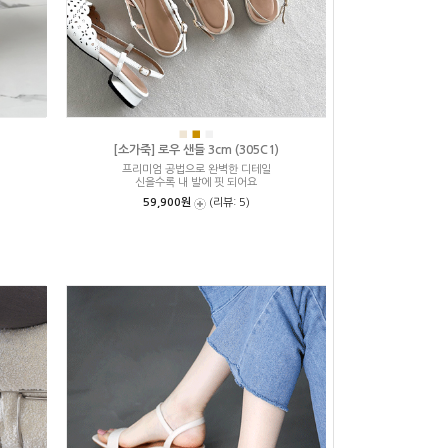
■
■
■
[소가죽] 로우 샌들 3cm (305C1)
프리미엄 공법으로 완벽한 디테일
신을수록 내 발에 핏 되어요
59,900원
(리뷰: 5)