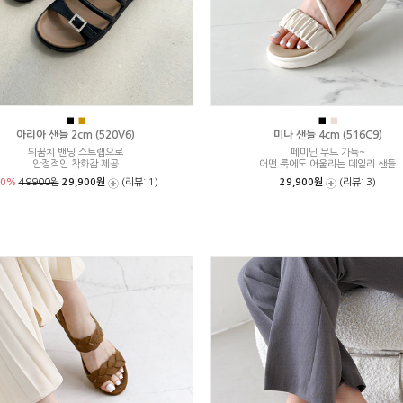
■
■
■
■
아리아 샌들 2cm (520V6)
미나 샌들 4cm (516C9)
뒤꿈치 밴딩 스트랩으로
페미닌 무드 가득~
안정적인 착화감 제공
어떤 룩에도 어울리는 데일리 샌들
40%
49900원
29,900원
(리뷰: 1)
29,900원
(리뷰: 3)