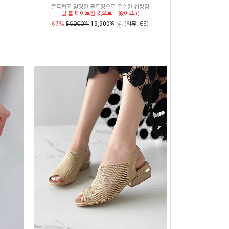
쫀득하고 말랑한 몰드창으로 우수한 워킹감
발 볼 타이트한 핏으로 나왔어요:))
67%
59900원
19,900원
(리뷰: 65)