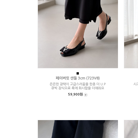
■
페이버릿 샌들 3cm (723V8)
은은한 광택이 고급스러움을 한층 더 U.P
시
큐빅 장식으로 룩에 화사함을 더해줘요
59,900원