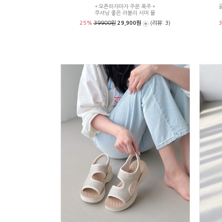
＊오픈하자마자 주문 폭주＊
쿠셔닝 좋은 러블리 서머 뮬
25%
39900원
29,900원
(리뷰: 3)