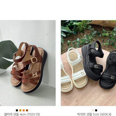
■
■
■
■
■
■
셀비아 샌들 4cm (702V10)
빅히트 샌들 5cm (430C4)