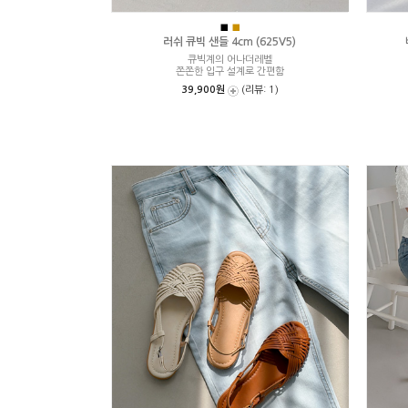
■
■
러쉬 큐빅 샌들 4cm (625V5)
큐빅계의 어나더레벨
쫀쫀한 입구 설계로 간편함
39,900원
(리뷰: 1)