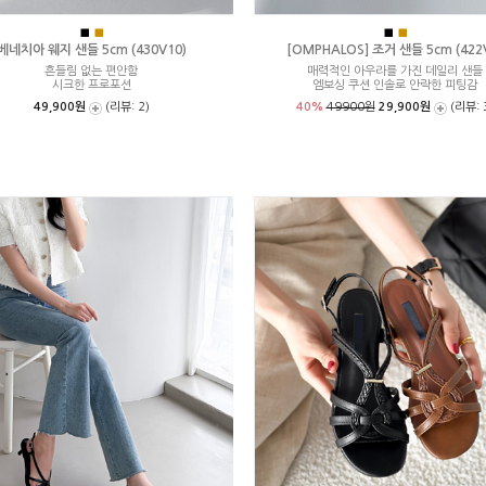
■
■
■
■
베네치아 웨지 샌들 5cm (430V10)
[OMPHALOS] 조거 샌들 5cm (422
흔들림 없는 편안함
매력적인 아우라를 가진 데일리 샌들
시크한 프로포션
엠보싱 쿠션 인솔로 안락한 피팅감
49,900원
(리뷰: 2)
40%
49900원
29,900원
(리뷰: 