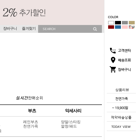
장바구니
즐겨찾기
상품리뷰
부츠
악세사리
레인부츠
양말/스타킹
상
천연가죽
깔창/패드
죽