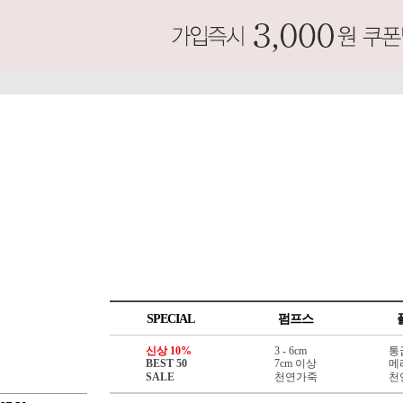
SPECIAL
펌프스
신상 10%
3 - 6cm
통
BEST 50
7cm 이상
메
SALE
천연가죽
천