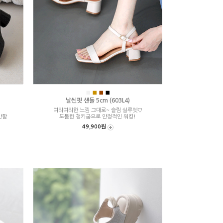
■
■
■
■
날씬핏 샌들 5cm (603L4)
여리여리한 느낌 그대로~ 슬림 실루엣♡
안함
도톰한 청키굽으로 안정적인 워킹!
49,900원