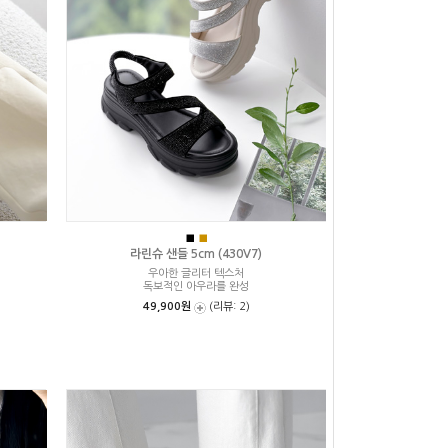
■
■
라린슈 샌들 5cm (430V7)
우아한 글리터 텍스처
독보적인 아우라를 완성
49,900원
(리뷰: 2)