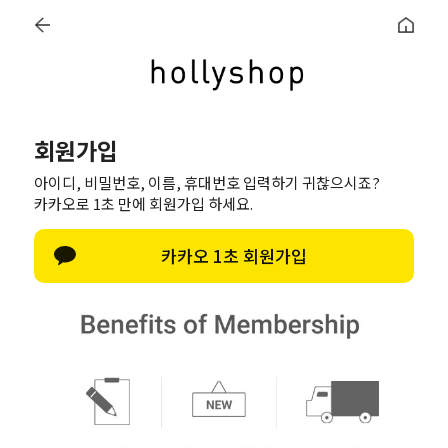
로그인
회원가입
마이페이지
주문조회
장바
+3000원 / 5%할인
회원가입
아이디, 비밀번호, 이름, 휴대번호 입력하기 귀찮으시죠?
카카오로 1초 만에 회원가입 하세요.
카카오 1초 회원가입
로퍼
스니커즈
슬리퍼
샌들
높이
통굽/키높이
블로퍼
1 - 6cm
하이탑
통굽/웨지힐
7cm이상
천연가죽
천연가죽
천연가죽