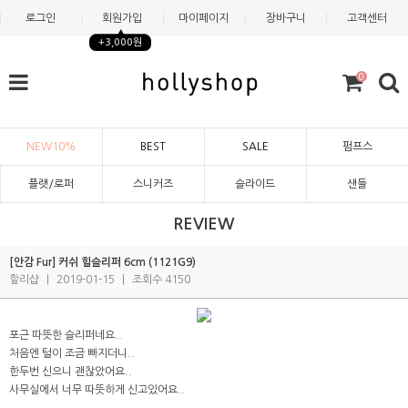
로그인
회원가입
마이페이지
장바구니
고객센터
+3,000원
0
NEW10%
BEST
SALE
펌프스
플랫/로퍼
스니커즈
슬라이드
샌들
REVIEW
[안감 Fur] 커쉬 힐슬리퍼 6cm (1121G9)
할리샵
|
2019-01-15
|
조회수 4150
포근 따뜻한 슬리퍼네요..
처음엔 털이 조금 빠지더니..
한두번 신으니 괜찮았어요..
사무실에서 너무 따뜻하게 신고있어요..