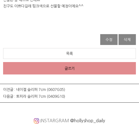
신발은 넘 예쁘고 편해요^^
친구도 이쁘다길래 핑크색으로 선물할 예정이에요^^
수정
삭제
목록
글쓰기
이전글 :
네이젤 슬리퍼 7cm (0607G05)
다음글 :
토피라 슬리퍼 7cm (0409G10)
INSTARGRAM
@hollyshop_daily