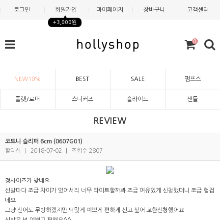
로그인
회원가입
마이페이지
장바구니
고객센터
+3,000원
0
NEW10%
BEST
SALE
펌프스
플랫/로퍼
스니커즈
슬라이드
샌들
REVIEW
코트니 슬리퍼 6cm (0607G01)
할리샵
|
2018-07-02
|
조회수 2807
정사이즈가 맞네요
신발마다 조금 차이가 있어서리 너무 타이트할까봐 조금 여유있게 신청했더니 쪼금 헐겁
네요
그냥 신어도 무방하겠지만 딱맞게 예쁘게 편하게 신고 싶어 교환신청했어요