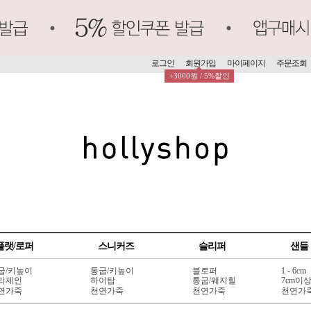
로그인
회원가입
마이페이지
주문조회
+3000원 / 5%할인
플랫/로퍼
스니커즈
슬리퍼
샌들
굽/키높이
통굽/키높이
블로퍼
1 - 6cm
리제인
하이탑
통굽/웨지힐
7cm이
연가죽
천연가죽
천연가죽
천연가