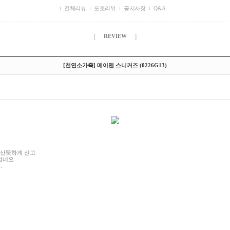
전체리뷰
포토리뷰
공지사항
Q&A
[
]
REVIEW
[천연소가죽] 메이맨 스니커즈 (0226G13)
 산뜻하게 신고
겁네요.
.