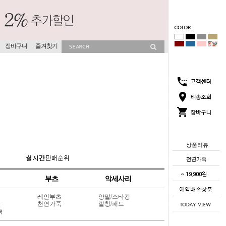
장바구니
즐겨찾기
상품리뷰
부츠
악세사리
레인부츠
양말/스타킹
상
천연가죽
깔창/패드
죽