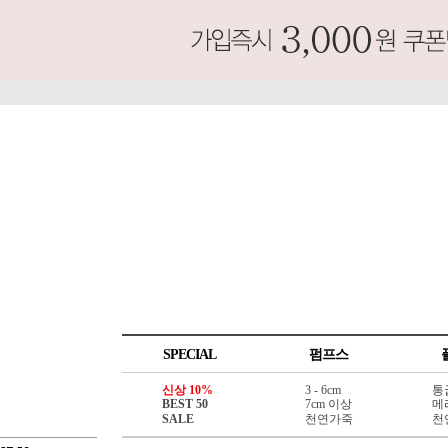
SPECIAL
펌프스
신상 10%
3 - 6cm
통
BEST 50
7cm 이상
메
SALE
천연가죽
천