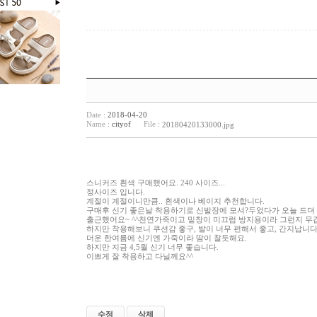
Date :
2018-04-20
Name :
cityof
File :
20180420133000.jpg
스니커즈 흰색 구매했어요. 240 사이즈...
정사이즈 입니다.
계절이 계절이니만큼.. 흰색이나 베이지 추천합니다.
구매후 신기 좋은날 착용하기로 신발장에 모셔?두었다가 오늘 드뎌
출근했어요~ ^^천연가죽이고 밑창이 미끄럼 방지용이라 그런지 무
하지만 착용해보니 쿠션감 좋구, 발이 너무 편해서 좋고, 간지납니다
더운 한여름에 신기엔 가죽이라 땀이 찰듯해요.
하지만 지금 4,5월 신기 너무 좋습니다.
이쁘게 잘 착용하고 다닐께요^^
수정
삭제