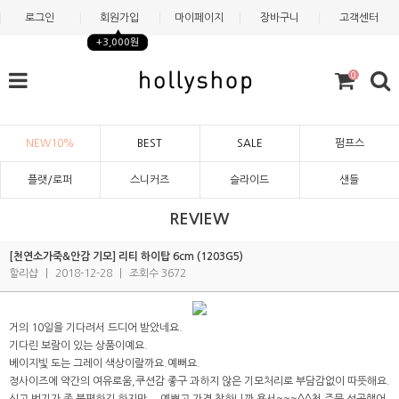
로그인
회원가입
마이페이지
장바구니
고객센터
+3,000원
0
NEW10%
BEST
SALE
펌프스
플랫/로퍼
스니커즈
슬라이드
샌들
REVIEW
[천연소가죽&안감 기모] 리티 하이탑 6cm (1203G5)
할리샵
|
2018-12-28
|
조회수 3672
거의 10일을 기다려서 드디어 받았네요.
기다린 보람이 있는 상품이예요.
베이지빛 도는 그레이 색상이랄까요.예뻐요.
정사이즈에 약간의 여유로움,쿠션감 좋구 과하지 않은 기모처리로 부담감없이 따뜻해요.