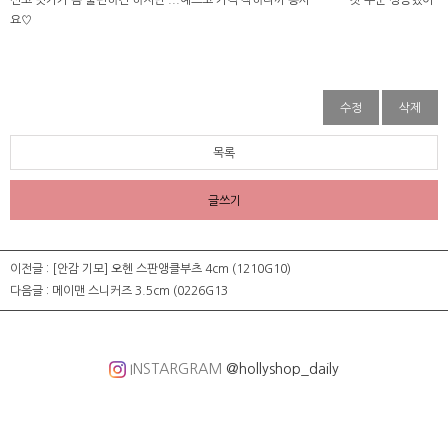
신고 벗기가 좀 불편하긴 하지만 ...예쁘고 가격 착하니까 용서~~~^^첫 주문 성공했어
요♡
수정
삭제
목록
글쓰기
이전글 :
[안감 기모] 오헨 스판앵클부츠 4cm (1210G10)
다음글 :
메이맨 스니커즈 3.5cm (0226G13
INSTARGRAM
@hollyshop_daily