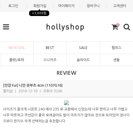
로그인
회원가입
마이페이지
장바구니
고객센터
+3,000원
0
NEW10%
BEST
SALE
펌프스
플랫/로퍼
스니커즈
슬라이드
샌들
REVIEW
[안감 Fur] 니안 숏부츠 4cm (1107G16)
할리샵
|
2018-12-18
|
조회수 3206
사이즈가 좀크게 나온듯 240 에서 235 로 교환해서 신었는데 너무 편하고 너무 가볍고
너무 따뜻하고 쿠션감이 좋아 오래걸어도 발이 아프지가 않아요 천으로 되어있어 정사이
즈보다 한치수 작게 선택하는걸 추천합니다