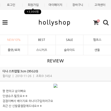
로그인
회원가입
마이페이지
장바구니
고객센터
+3,000원
0
NEW10%
BEST
SALE
펌프스
플랫/로퍼
스니커즈
슬라이드
샌들
REVIEW
디나 스트랩힐 3cm (95G20)
할리샵
|
2018-11-26
|
조회수 3454
짱 편하고 넘이뻐요
인생슈즈 될듯요ㅎㅎ
검점이뻐서 베이지로 하나더구입하려구요
최근 산 신발중젤맘에드네요ㅎㅎ