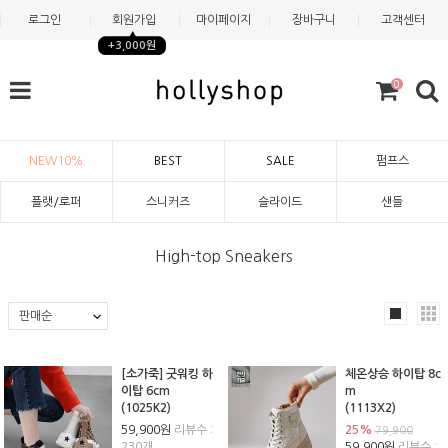
로그인
회원가입
마이페이지
장바구니
고객센터
+3,000원
0
NEW10%
BEST
SALE
펌프스
플랫/로퍼
스니커즈
슬라이드
샌들
High-top Sneakers
[소가죽] 굿워킹 하
체온상승 하이탑 8c
이탑 6cm
m
(1025K2)
(1113X2)
59,900원
리뷰수 :
25%
79,900
230개
59,900원
리뷰수 :