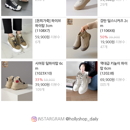
29개
[돈피가죽] 하이브
감탄 털스니커즈 2c
하이탑 3cm
m
(1108X7)
(1106X6)
59,900원
리뷰수 :
50%
39,900
6개
19,900원
리뷰수 :
47개
시어링 털하이탑 6c
역대급 키높이 하이
m
탑 6cm
(1023X10)
(1202J8)
33%
69,900원
리뷰수 :
59,900
39,900원
리뷰수 :
885개
109개
INSTARGRAM
@hollyshop_daily