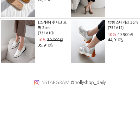
[소가죽] 주시크 로
뱅뱅 스니커즈 3cm
퍼 2cm
(731V12)
(731V10)
10%
49,900원
10%
39,900원
44,910원
35,910원
INSTARGRAM
@hollyshop_daily