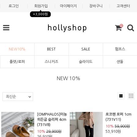
로그인
회원가입
마이페이지
장바구니
고객센터
+3,000원
0
NEW10%
BEST
SALE
펌프스
플랫/로퍼
스니커즈
슬라이드
샌들
NEW 10%
[OMPHALOS]미농
로코헨 로퍼 1cm
히든굽 슬리퍼 4cm
(731V11)
(731V8)
10%
59,900원
10%
29,900원
53,910원
26,910원