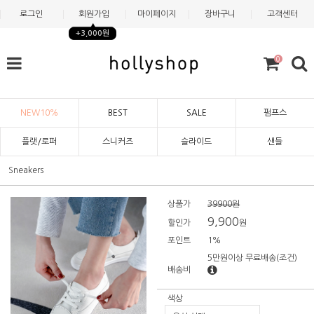
로그인
회원가입
마이페이지
장바구니
고객센터
+3,000원
0
NEW10%
BEST
SALE
펌프스
플랫/로퍼
스니커즈
슬라이드
샌들
Sneakers
상품가
39900원
9,900
할인가
원
포인트
1%
5만원이상 무료배송
(조건)
배송비
색상