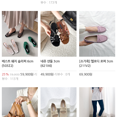
뷰수 : 173개
베스트 웨지 슬리퍼 6cm
네쥬 샌들 3cm
[소가죽] 멜로디 로퍼 3cm
(503Z2)
(621X6)
(211V2)
25%
59,900원
리
49,900원
리뷰수 : 8개
69,900원
79,900
뷰수 : 113개