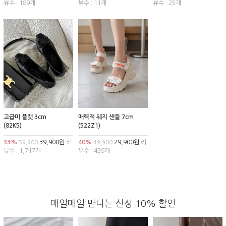
뷰수 : 189개
뷰수 : 11개
뷰수 : 25개
고급미 플랫 3cm
매력적 웨지 샌들 7cm
(82K5)
(522Z1)
33%
39,900원
리
40%
29,900원
리
59,900
49,900
뷰수 : 1,717개
뷰수 : 439개
매일매일 만나는 신상 10% 할인