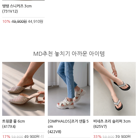
뱅뱅 스니커즈 3cm
(731V12)
10%
49,900원
44,910원
MD추천 놓치기 아까운 아이템
트윙클 뮬 6cm
[OMPHALOS]조거 샌들 5
비네츠 조리 슬리퍼 3cm
(417X4)
cm
(625V7)
(422V8)
17%
49,900원
리
33%
39,900원
59,900
59,900