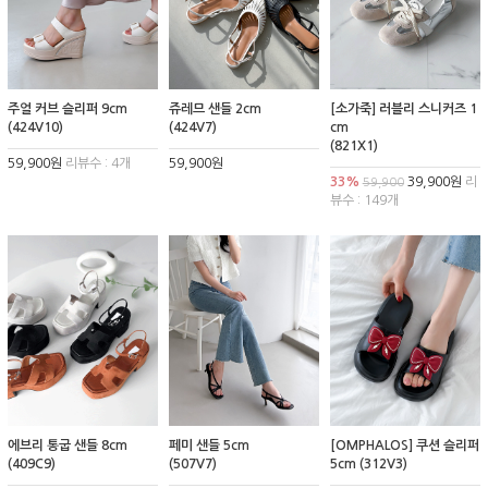
주얼 커브 슬리퍼 9cm
쥬레므 샌들 2cm
[소가죽] 러블리 스니커즈 1
(424V10)
(424V7)
cm
(821X1)
59,900원
리뷰수 : 4개
59,900원
33%
39,900원
리
59,900
뷰수 : 149개
에브리 통굽 샌들 8cm
페미 샌들 5cm
[OMPHALOS] 쿠션 슬리퍼
(409C9)
(507V7)
5cm (312V3)