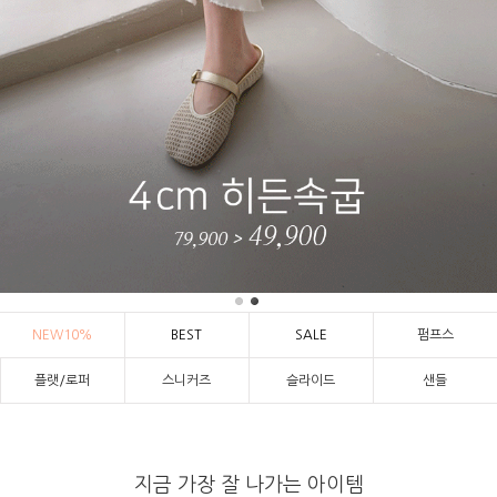
NEW10%
BEST
SALE
펌프스
플랫/로퍼
스니커즈
슬라이드
샌들
지금 가장 잘 나가는 아이템