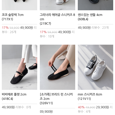
코코 슬링백 7cm
그리너리 에어굽 스니커즈 8
센스있는 샌들 4cm
(717X1)
cm
(608L4)
(219C7)
17%
49,900원
리
49,900원
리뷰수 : 23개
59,900
뷰수 : 26개
17%
49,900원
리
59,900
뷰수 : 18개
비비에르 플랫 2cm
[소가죽] 브리드 런 스니커
min 스니커즈 6cm
(418C4)
즈 2cm
(121V11)
(326V11)
49,900원
리뷰수 : 8개
40%
29,900원
리
49,900
89,900원
뷰수 : 4개