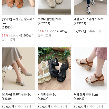
[양가죽] 역시고급 슬리퍼 1
코르니 슬립온 2cm
메탈 믹스 스니커즈 7cm
cm
(702C11)
(723C11)
(515Z4)
33%
19,900원
리
59,900원
리뷰수 : 5개
29,900
29%
49,900원
리
뷰수 : 22개
69,900
뷰수 : 17개
[소가죽] 오드리 샌들 5cm
빅히트 샌들 5cm
셔링 웨지 샌들 8cm
(323J9)
(430C4)
(426K2)
59,900원
리뷰수 : 55개
39,900원
리뷰수 : 38개
59,900원
리뷰수 : 26개