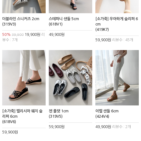
더블라인 스니커즈 2cm
스테파니 샌들 5cm
[소가죽] 우아하게 슬리퍼 6
(319V3)
(618V1)
cm
(419K7)
50%
19,900원
리
49,900원
39,900
뷰수 : 7개
59,900원
리뷰수 : 45개
[소가죽] 벨리시마 웨지 슬
젠 플랫 1cm
이벨 샌들 6cm
리퍼 6cm
(319V5)
(424V4)
(618V6)
59,900원
49,900원
리뷰수 : 2개
59,900원