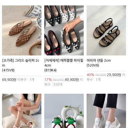
[소가죽] 그리드 슬리퍼 2c
[자체제작] 매력뿜뿜 하이힐
아리아 샌들 2cm
m
4cm
(520V6)
(415V8)
(819K4)
40%
29,900원
리
49,900
69,900원
리뷰수 : 1개
17%
49,900원
리
뷰수 : 1개
59,900
뷰수 : 338개