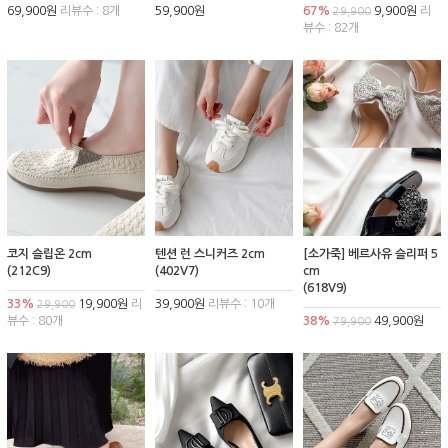
69,900원
리뷰수 : 8개
59,900원
67%
9,900원
리
29,900
뷰수 : 82개
코지 슬립온 2cm
텐션 런 스니커즈 2cm
[소가죽] 베르사유 슬리퍼 5
(212C9)
(402V7)
cm
(618V9)
33%
19,900원
리
39,900원
리뷰수 : 10개
29,900
뷰수 : 80개
38%
49,900원
79,900