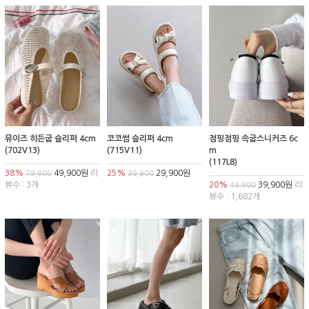
뮤이즈 히든굽 슬리퍼 4cm
코코썸 슬리퍼 4cm
점핑점핑 속굽스니커즈 6c
(702V13)
(715V11)
m
(117L8)
38%
49,900원
리
25%
29,900원
79,900
39,900
뷰수 : 3개
20%
39,900원
리
49,900
뷰수 : 1,682개