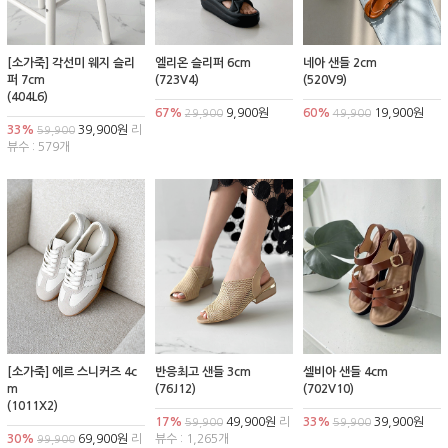
[소가죽] 각선미 웨지 슬리
엘리온 슬리퍼 6cm
네아 샌들 2cm
퍼 7cm
(723V4)
(520V9)
(404L6)
67%
9,900원
60%
19,900원
29,900
49,900
33%
39,900원
리
59,900
뷰수 : 579개
[소가죽] 에르 스니커즈 4c
반응최고 샌들 3cm
셀비아 샌들 4cm
m
(76J12)
(702V10)
(1011X2)
17%
49,900원
리
33%
39,900원
59,900
59,900
30%
69,900원
리
뷰수 : 1,265개
99,900