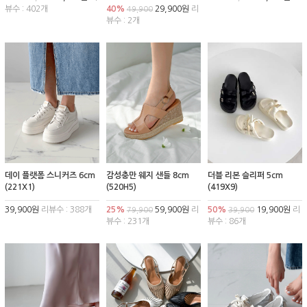
뷰수 : 402개
40%
29,900원
리
49,900
뷰수 : 2개
데이 플랫폼 스니커즈 6cm
감성충만 웨지 샌들 8cm
더블 리본 슬리퍼 5cm
(221X1)
(520H5)
(419X9)
39,900원
리뷰수 : 388개
25%
59,900원
리
50%
19,900원
리
79,900
39,900
뷰수 : 231개
뷰수 : 86개