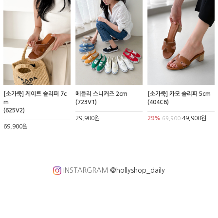
[소가죽] 케이트 슬리퍼 7c
메들리 스니커즈 2cm
[소가죽] 카모 슬리퍼 5cm
m
(723V1)
(404C6)
(625V2)
29,900원
29%
49,900원
69,900
69,900원
INSTARGRAM
@hollyshop_daily