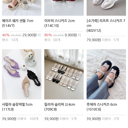
헤이즈 웨지 샌들 7cm
이브히 스니커즈 2cm
[소가죽] 리프트 스니커즈 7
(514V7)
(314C10)
cm
(402V12)
40%
29,900원
리
80%
9,900원
리
49,900
49,900
뷰수 : 14개
뷰수 : 88개
79,900원
리뷰수 : 5개
샤랄라 슬링백힐 5cm
릴리아 슬리퍼 2/4cm
루체아 스니커즈 6cm
(117L9)
(709C8)
(1010C6)
39,900원
리뷰수 : 109개
39,900원
리뷰수 : 5개
39,900원
리뷰수 : 3개