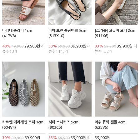
마티네 슬리퍼 1cm
디아 포인 슬링백힐 5cm
[소가죽] 고급미 로퍼 2cm
(417V8)
(313X10)
(911X6)
40%
29,900원
리
33%
39,900원
리
33%
39,900원
리
49,900
59,900
59,900
뷰수 : 3개
뷰수 : 143개
뷰수 : 32개
카르멘 메리제인 로퍼 1cm
시티 스니커즈 9cm
러쉬 큐빅 샌들 4cm
(604V4)
(903C5)
(625V5)
30%
69,900원
33%
39,900원
리
39,900원
99,900
59,900