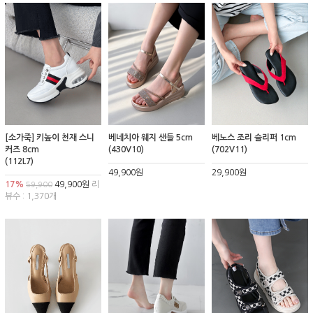
[소가죽] 키높이 천재 스니
베네치아 웨지 샌들 5cm
베노스 조리 슬리퍼 1cm
커즈 8cm
(430V10)
(702V11)
(112L7)
49,900원
29,900원
17%
49,900원
리
59,900
뷰수 : 1,370개