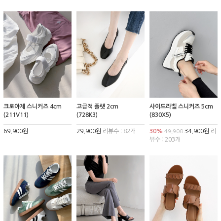
크로아제 스니커즈 4cm
고급적 플랫 2cm
사이드라벨 스니커즈 5cm
(211V11)
(728K3)
(830X5)
69,900원
29,900원
리뷰수 : 82개
30%
34,900원
리
49,900
뷰수 : 203개