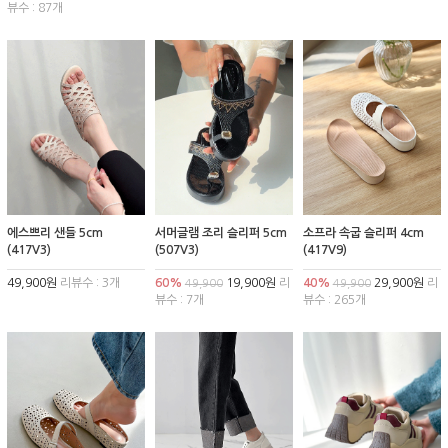
뷰수 : 87개
에스쁘리 샌들 5cm
서머글램 조리 슬리퍼 5cm
소프라 속굽 슬리퍼 4cm
(417V3)
(507V3)
(417V9)
49,900원
리뷰수 : 3개
60%
19,900원
리
40%
29,900원
리
49,900
49,900
뷰수 : 7개
뷰수 : 265개