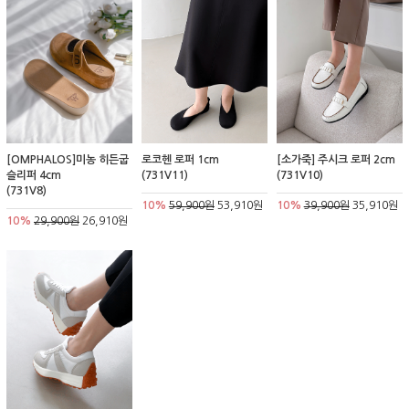
[OMPHALOS]미농 히든굽
로코헨 로퍼 1cm
[소가죽] 주시크 로퍼 2cm
슬리퍼 4cm
(731V11)
(731V10)
(731V8)
10%
59,900원
53,910원
10%
39,900원
35,910원
10%
29,900원
26,910원