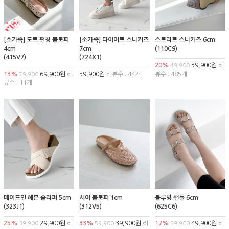
[소가죽] 도트 펀칭 블로퍼
[소가죽] 다이어트 스니커즈
스트리트 스니커즈 6cm
4cm
7cm
(110C9)
(415V7)
(724X1)
20%
39,900원
리
49,900
13%
69,900원
리
59,900원
리뷰수 : 44개
뷰수 : 485개
79,900
뷰수 : 11개
메이드인 헤븐 슬리퍼 5cm
시어 블로퍼 1cm
블루밍 샌들 6cm
(323J1)
(312V5)
(625C6)
25%
29,900원
리
33%
39,900원
리
17%
49,900원
리
39,900
59,900
59,900