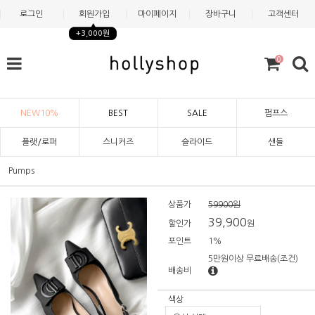
로그인
회원가입
마이페이지
장바구니
고객센터
+3,000원
0
NEW10%
BEST
SALE
펌프스
플랫/로퍼
스니커즈
슬라이드
샌들
Pumps
상품가
59900원
39,900
할인가
원
포인트
1%
5만원이상 무료배송
(조건)
배송비
색상