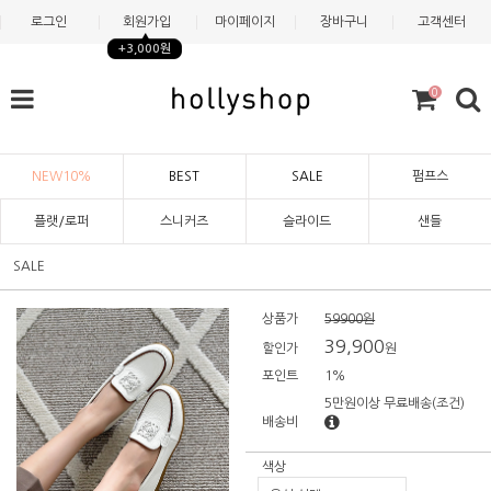
로그인
회원가입
마이페이지
장바구니
고객센터
+3,000원
0
NEW10%
BEST
SALE
펌프스
플랫/로퍼
스니커즈
슬라이드
샌들
SALE
상품가
59900원
39,900
할인가
원
포인트
1%
5만원이상 무료배송
(조건)
배송비
색상