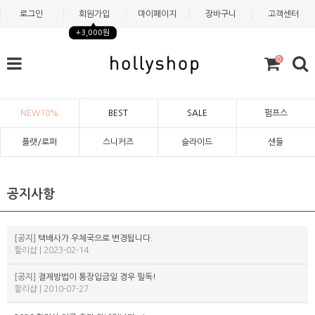
로그인
회원가입
마이페이지
장바구니
고객센터
+3,000원
0
NEW10%
BEST
SALE
펌프스
플랫/로퍼
스니커즈
슬라이드
샌들
공지사항
[공지]
택배사가 우체국으로 변경됩니다.
할리샵 | 2023-02-14
[공지]
결제방법이 통장입금일 경우 필독!
할리샵 | 2010-07-27