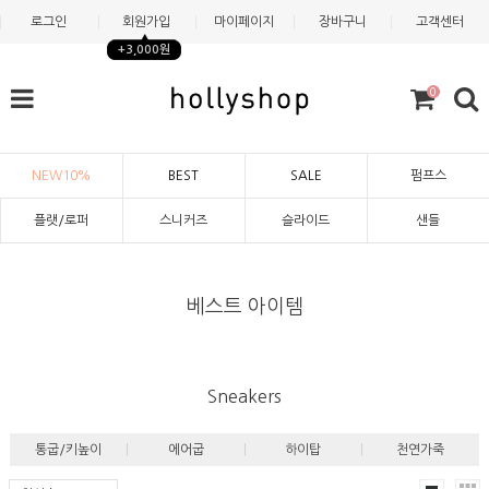
로그인
회원가입
마이페이지
장바구니
고객센터
+3,000원
0
NEW10%
BEST
SALE
펌프스
플랫/로퍼
스니커즈
슬라이드
샌들
베스트 아이템
Sneakers
통굽/키높이
에어굽
하이탑
천연가죽