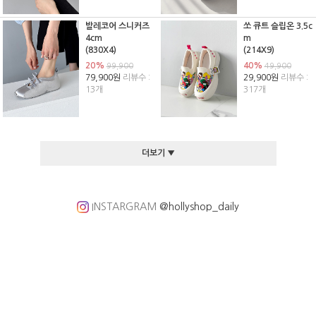
발레코어 스니커즈
쏘 큐트 슬립온 3.5c
4cm
m
(830X4)
(214X9)
20%
40%
99,900
49,900
79,900원
리뷰수 :
29,900원
리뷰수 :
13개
317개
더보기 ▼
INSTARGRAM
@hollyshop_daily