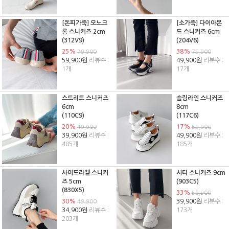
[돈피가죽] 모노크
[소가죽] 다이아몬
롬 스니커즈 2cm
드 스니커즈 6cm
(312V9)
(204V6)
25%
38%
79,900
79,900
59,900원
리뷰수 :
49,900원
리뷰수 :
1개
17개
스트리트 스니커즈
슬림라인 스니커즈
6cm
8cm
(110C9)
(117C6)
20%
17%
49,900
59,900
39,900원
리뷰수 :
49,900원
리뷰수 :
485개
185개
사이드라벨 스니커
시티 스니커즈 9cm
즈 5cm
(903C5)
(830X5)
33%
59,900
30%
39,900원
리뷰수 :
49,900
34,900원
리뷰수 :
173개
203개