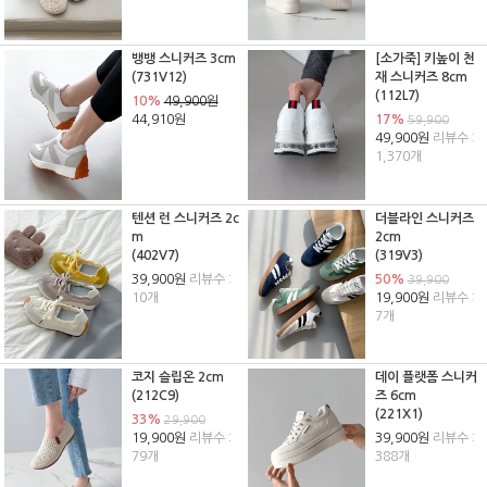
뱅뱅 스니커즈 3cm
[소가죽] 키높이 천
(731V12)
재 스니커즈 8cm
(112L7)
10%
49,900원
44,910원
17%
59,900
49,900원
리뷰수 :
1,370개
텐션 런 스니커즈 2c
더블라인 스니커즈
m
2cm
(402V7)
(319V3)
39,900원
리뷰수 :
50%
39,900
10개
19,900원
리뷰수 :
7개
코지 슬립온 2cm
데이 플랫폼 스니커
(212C9)
즈 6cm
(221X1)
33%
29,900
19,900원
리뷰수 :
39,900원
리뷰수 :
79개
388개