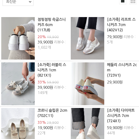
점핑점핑 속굽스니
[소가죽] 리프트 스
커즈 6cm
니커즈 7cm
(117L8)
(402V12)
20%
79,900원
리뷰수 :
49,900
39,900원
리뷰수 :
5개
1,682개
[소가죽] 러블리 스
메들리 스니커즈 2c
니커즈 1cm
m
(821X1)
(723V1)
33%
29,900원
59,900
39,900원
리뷰수 :
149개
코르니 슬립온 2cm
[소가죽] 다이어트
(702C11)
스니커즈 7cm
(724X1)
33%
29,900
19,900원
리뷰수 :
59,900원
리뷰수 :
22개
44개