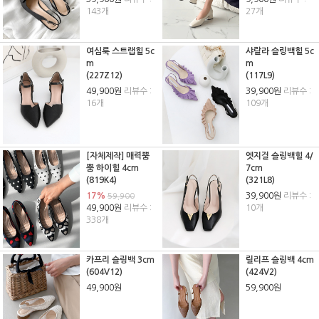
143개
27개
여심룩 스트랩힐 5c
샤랄라 슬링백힐 5c
m
m
(227Z12)
(117L9)
49,900원
리뷰수 :
39,900원
리뷰수 :
16개
109개
[자체제작] 매력뿜
엣지걸 슬링백힐 4/
뿜 하이힐 4cm
7cm
(819K4)
(321L8)
17%
39,900원
리뷰수 :
59,900
49,900원
리뷰수 :
10개
338개
카프리 슬링백 3cm
릴리프 슬링백 4cm
(604V12)
(424V2)
49,900원
59,900원