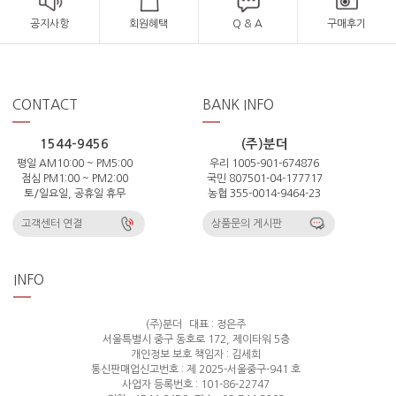
공지사항
회원혜택
Q & A
구매후기
CONTACT
BANK INFO
1544-9456
(주)분더
평일 AM10:00 ~ PM5:00
우리 1005-901-674876
점심 PM1:00 ~ PM2:00
국민 807501-04-177717
토/일요일, 공휴일 휴무
농협 355-0014-9464-23
고객센터 연결
상품문의 게시판
INFO
(주)분더
대표 : 정은주
서울특별시 중구 동호로 172, 제이타워 5층
개인정보 보호 책임자 : 김세희
통신판매업신고번호 : 제 2025-서울중구-941 호
사업자 등록번호 : 101-86-22747