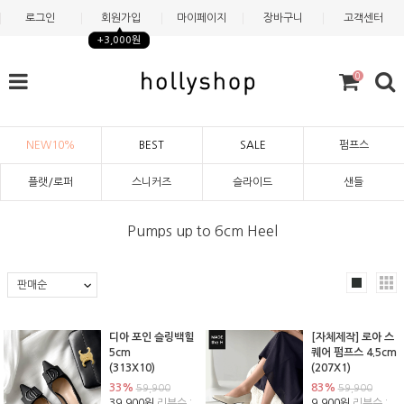
로그인
회원가입
마이페이지
장바구니
고객센터
+3,000원
0
NEW10%
BEST
SALE
펌프스
플랫/로퍼
스니커즈
슬라이드
샌들
Pumps up to 6cm Heel
디아 포인 슬링백힐
[자체제작] 로아 스
5cm
퀘어 펌프스 4.5cm
(313X10)
(207X1)
33%
83%
59,900
59,900
39,900원
리뷰수 :
9,900원
리뷰수 :