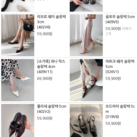
리브르 웨지 슬링백
글로우 슬링백 5cm
3cm
(409V5)
(402V6)
59,900원
리뷰수 :
59,900원
2개
[소가죽] 와니 럭스
아르크 웨지 슬링백
슬링백 4cm
5cm
(409V11)
(326V1)
69,900원
59,900원
플리세 슬링백 5cm
오드아이 슬링백 5c
(402V2)
m
(319V6)
59,900원
59,900원