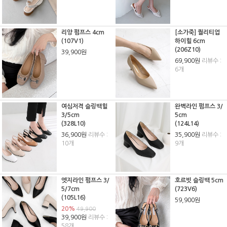
리앙 펌프스 4cm
[소가죽] 퀄리티업
(107V1)
하이힐 6cm
(206Z10)
39,900원
69,900원
리뷰수 :
6개
여심저격 슬링백힐
완벽라인 펌프스 3/
3/5cm
5cm
(328L10)
(124L14)
36,900원
리뷰수 :
35,900원
리뷰수 :
10개
9개
엣지라인 펌프스 3/
호르빗 슬링백 5cm
5/7cm
(723V6)
(105L16)
59,900원
20%
49,900
39,900원
리뷰수 :
58개