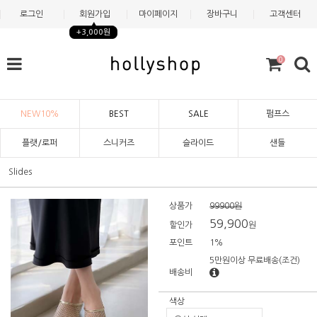
로그인
회원가입
마이페이지
장바구니
고객센터
+3,000원
0
NEW10%
BEST
SALE
펌프스
플랫/로퍼
스니커즈
슬라이드
샌들
Slides
상품가
99900원
59,900
할인가
원
포인트
1%
5만원이상 무료배송
(조건)
배송비
색상