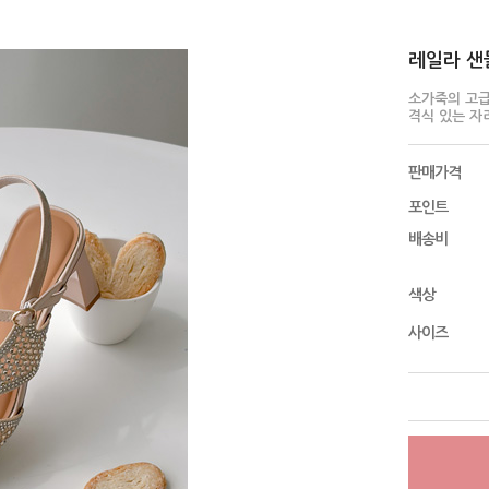
레일라 샌들 
소가죽의 고
격식 있는 자
판매가격
포인트
배송비
색상
사이즈