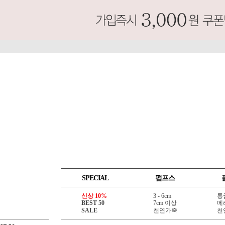
SPECIAL
펌프스
신상 10%
3 - 6cm
통
BEST 50
7cm 이상
메
SALE
천연가죽
천