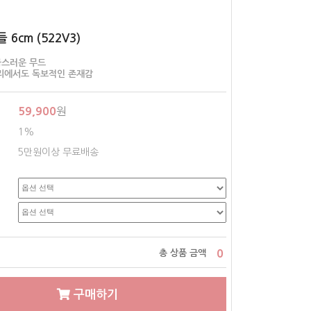
6cm (522V3)
급스러운 무드
리에서도 독보적인 존재감
59,900
원
1%
5만원이상 무료배송
0
총 상품 금액
구매하기