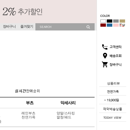
장바구니
즐겨찾기
상품리뷰
부츠
악세사리
레인부츠
양말/스타킹
상
천연가죽
깔창/패드
죽