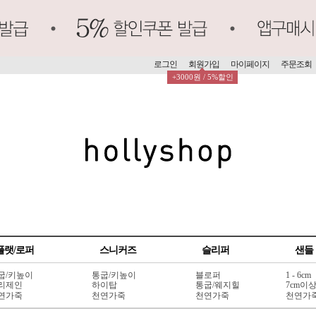
로그인
회원가입
마이페이지
주문조회
+3000원 / 5%할인
플랫/로퍼
스니커즈
슬리퍼
샌들
굽/키높이
통굽/키높이
블로퍼
1 - 6cm
리제인
하이탑
통굽/웨지힐
7cm이
연가죽
천연가죽
천연가죽
천연가