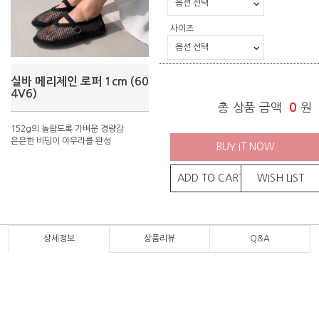
사이즈
실바 메리제인 로퍼 1cm (60
4V6)
총 상품 금액
0
원
152g의 놀랍도록 가벼운 경량감
은은한 비딩이 아우라를 완성
BUY IT NOW
ADD TO CART
WISH LIST
상세정보
상품리뷰
Q&A