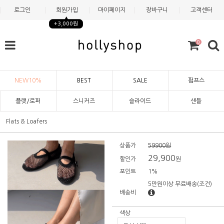
로그인
회원가입
마이페이지
장바구니
고객센터
+3,000원
0
NEW10%
BEST
SALE
펌프스
플랫/로퍼
스니커즈
슬라이드
샌들
Flats & Loafers
상품가
59900원
29,900
할인가
원
포인트
1%
5만원이상 무료배송
(조건)
배송비
색상