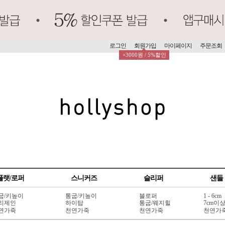
로그인
회원가입
마이페이지
주문조회
+3000원 / 5%할인
플랫/로퍼
스니커즈
슬리퍼
샌들
굽/키높이
통굽/키높이
블로퍼
1 - 6cm
리제인
하이탑
통굽/웨지힐
7cm이
연가죽
천연가죽
천연가죽
천연가