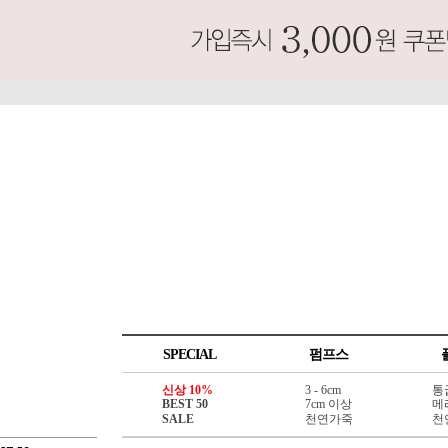
SPECIAL
펌프스
신상 10%
3 - 6cm
통
BEST 50
7cm 이상
메
SALE
천연가죽
천