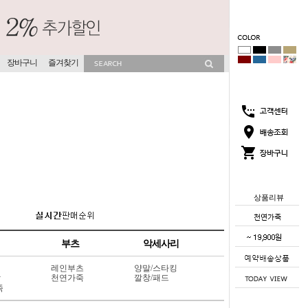
장바구니
즐겨찾기
상품리뷰
부츠
악세사리
레인부츠
양말/스타킹
상
천연가죽
깔창/패드
죽