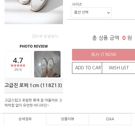
사이즈
총 상품 금액
0
원
BUY IT NOW
ADD TO CART
WISH LIST
고급진 로퍼 1cm (118Z13)
고급스럽고 포멀한 룩에 잘 어울려요 :))
딱딱함 없이 유연한 바디라인~
상세정보
상품리뷰
Q&A