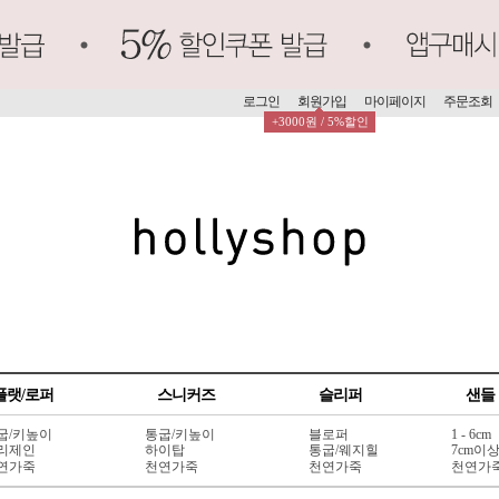
로그인
회원가입
마이페이지
주문조회
+3000원 / 5%할인
플랫/로퍼
스니커즈
슬리퍼
샌들
굽/키높이
통굽/키높이
블로퍼
1 - 6cm
리제인
하이탑
통굽/웨지힐
7cm이
연가죽
천연가죽
천연가죽
천연가