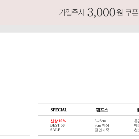
SPECIAL
펌프스
신상 10%
3 - 6cm
통
BEST 50
7cm 이상
메
SALE
천연가죽
천