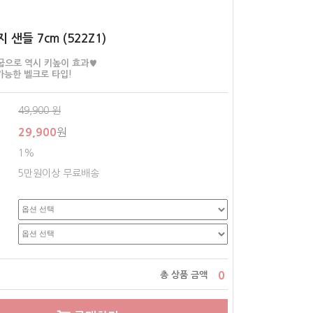
 샌들 7cm (522Z1)
통굽으로 역시 키높이 효과♥
가능한 벨크로 타입!
49,900
원
29,900
원
1%
5만원이상 무료배송
0
총 상품 금액