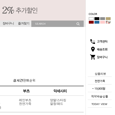
장바구니
즐겨찾기
상품리뷰
부츠
악세사리
레인부츠
양말/스타킹
상
천연가죽
깔창/패드
죽