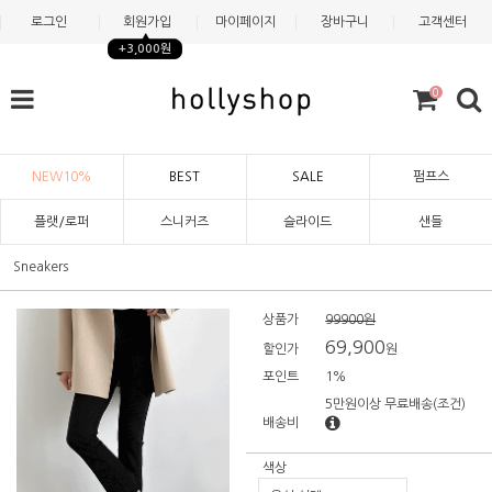
로그인
회원가입
마이페이지
장바구니
고객센터
+3,000원
0
NEW10%
BEST
SALE
펌프스
플랫/로퍼
스니커즈
슬라이드
샌들
Sneakers
상품가
99900원
69,900
할인가
원
포인트
1%
5만원이상 무료배송
(조건)
배송비
색상