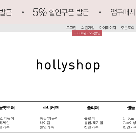
로그인
회원가입
마이페이지
주문조회
+3000원 / 5%할인
플랫/로퍼
스니커즈
슬리퍼
샌들
굽/키높이
통굽/키높이
블로퍼
1 - 6cm
리제인
하이탑
통굽/웨지힐
7cm이
연가죽
천연가죽
천연가죽
천연가