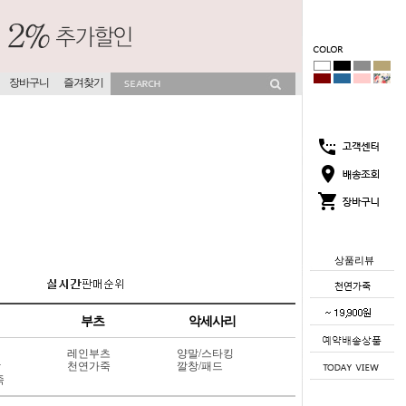
장바구니
즐겨찾기
상품리뷰
부츠
악세사리
레인부츠
양말/스타킹
상
천연가죽
깔창/패드
죽