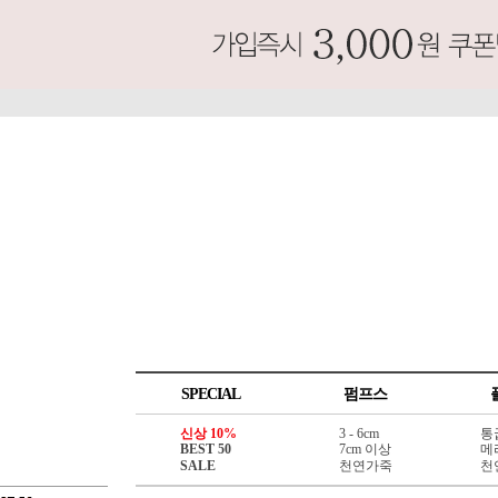
SPECIAL
펌프스
신상 10%
3 - 6cm
통
BEST 50
7cm 이상
메
SALE
천연가죽
천