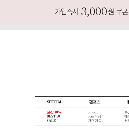
SPECIAL
펌프스
신상 10%
3 - 6cm
통
BEST 50
7cm 이상
메
SALE
천연가죽
천