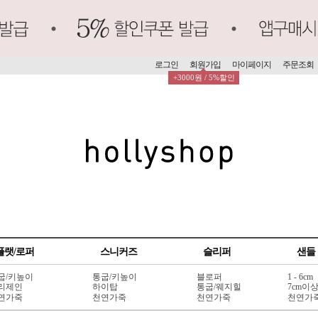
로그인
회원가입
마이페이지
주문조회
+3000원 / 5%할인
플랫/로퍼
스니커즈
슬리퍼
샌들
굽/키높이
통굽/키높이
블로퍼
1 - 6cm
리제인
하이탑
통굽/웨지힐
7cm이
연가죽
천연가죽
천연가죽
천연가