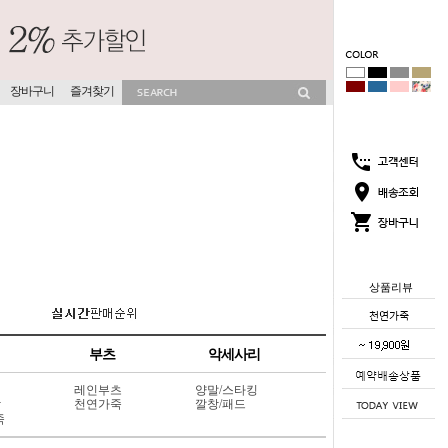
장바구니
즐겨찾기
상품리뷰
부츠
악세사리
레인부츠
양말/스타킹
상
천연가죽
깔창/패드
죽